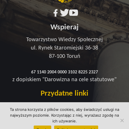
Wspieraj
Towarzystwo Wiedzy Społecznej
ul. Rynek Staromiejski 36-38
87-100 Toruń
67 1140 2004 0000 3102 8225 2327
z dopiskiem "Darowizna na cele statutowe"
Przydatne linki
Redakcja
Ta strona korzysta z plików cookies, aby świadczyć usługi na
Strefa wsparcia
najwyższym poziomie. Korzystając z niej, wyrażasz zgodę na
Polityka prywatności
ich używanie.