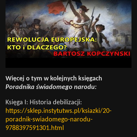
Więcej o tym w kolejnych księgach
Poradnika świadomego narodu:
Księga I: Historia debilizacji:
https://sklep.instytutws.pl/ksiazki/20-
poradnik-swiadomego-narodu-
9788397591301.html