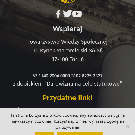
Wspieraj
Towarzystwo Wiedzy Społecznej
ul. Rynek Staromiejski 36-38
87-100 Toruń
67 1140 2004 0000 3102 8225 2327
z dopiskiem "Darowizna na cele statutowe"
Przydatne linki
Redakcja
Ta strona korzysta z plików cookies, aby świadczyć usługi na
Strefa wsparcia
najwyższym poziomie. Korzystając z niej, wyrażasz zgodę na
Polityka prywatności
ich używanie.