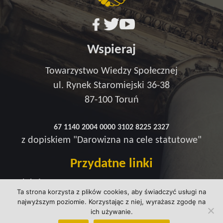
Wspieraj
Towarzystwo Wiedzy Społecznej
ul. Rynek Staromiejski 36-38
87-100 Toruń
67 1140 2004 0000 3102 8225 2327
z dopiskiem "Darowizna na cele statutowe"
Przydatne linki
Redakcja
Ta strona korzysta z plików cookies, aby świadczyć usługi na
Strefa wsparcia
najwyższym poziomie. Korzystając z niej, wyrażasz zgodę na
Polityka prywatności
ich używanie.