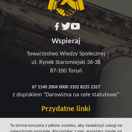
Wspieraj
Towarzystwo Wiedzy Społecznej
ul. Rynek Staromiejski 36-38
87-100 Toruń
67 1140 2004 0000 3102 8225 2327
z dopiskiem "Darowizna na cele statutowe"
Przydatne linki
Redakcja
Ta strona korzysta z plików cookies, aby świadczyć usługi na
Strefa wsparcia
najwyższym poziomie. Korzystając z niej, wyrażasz zgodę na