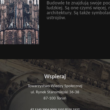
Budowle te znajdują swoje pocz
ludzkiej. Są one czymś więcej, n
architektury. Są także symbol
ustrojów.
Wspieraj
Towarzystwo Wiedzy Społecznej
ul. Rynek Staromiejski 36-38
87-100 Toruń
67 1140 2004 0000 3102 8225 2327