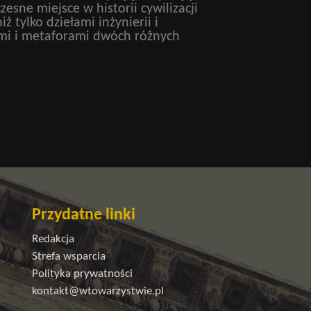
esne miejsce w historii cywilizacji
iż tylko dziełami inżynierii i
ami i metaforami dwóch różnych
Przydatne linki
Redakcja
Strefa wsparcia
Polityka prywatności
kontakt@wtowarzystwie.pl