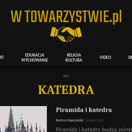
EDUKACJA
RELIGIA
AT
VIDEO
R
WYCHOWANIE
KULTURA
TAG
KATEDRA
Piramida i katedra
Bartosz Kopczyński
1 lutego 2023
Piramidy i katedry budzą zaint