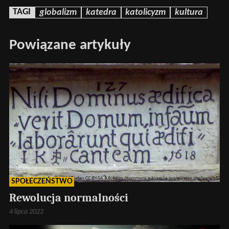
TAGI
globalizm
katedra
katolicyzm
kultura
Powiązane artykuły
SPOŁECZEŃSTWO
Rewolucja normalności
4 lipca 2022