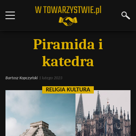
Piramida i
katedra
Bartosz Kopczyński
1 lutego 2023
RELIGIA KULTURA