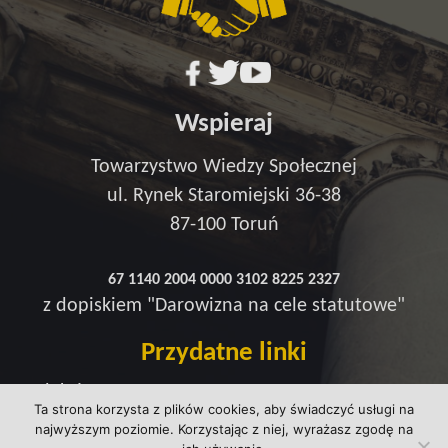
Wspieraj
Towarzystwo Wiedzy Społecznej
ul. Rynek Staromiejski 36-38
87-100 Toruń
67 1140 2004 0000 3102 8225 2327
z dopiskiem "Darowizna na cele statutowe"
Przydatne linki
Redakcja
Ta strona korzysta z plików cookies, aby świadczyć usługi na
Strefa wsparcia
najwyższym poziomie. Korzystając z niej, wyrażasz zgodę na