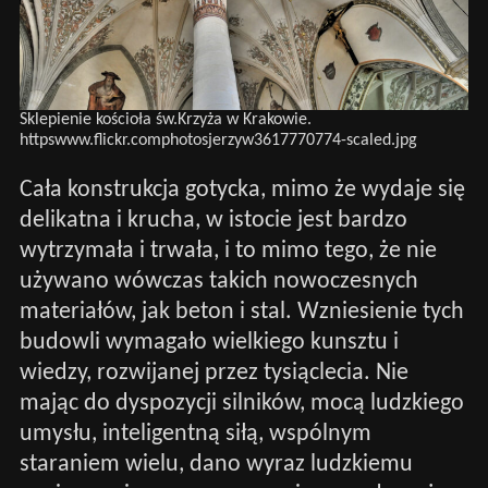
Sklepienie kościoła św.Krzyża w Krakowie.
httpswww.flickr.comphotosjerzyw3617770774-scaled.jpg
Cała konstrukcja gotycka, mimo że wydaje się
delikatna i krucha, w istocie jest bardzo
wytrzymała i trwała, i to mimo tego, że nie
używano wówczas takich nowoczesnych
materiałów, jak beton i stal. Wzniesienie tych
budowli wymagało wielkiego kunsztu i
wiedzy, rozwijanej przez tysiąclecia. Nie
mając do dyspozycji silników, mocą ludzkiego
umysłu, inteligentną siłą, wspólnym
staraniem wielu, dano wyraz ludzkiemu