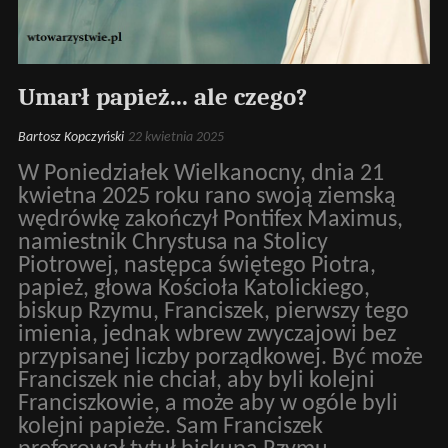
Umarł papież... ale czego?
Bartosz Kopczyński
22 kwietnia 2025
W Poniedziałek Wielkanocny, dnia 21
kwietna 2025 roku rano swoją ziemską
wędrówkę zakończył Pontifex Maximus,
namiestnik Chrystusa na Stolicy
Piotrowej, następca świętego Piotra,
papież, głowa Kościoła Katolickiego,
biskup Rzymu, Franciszek, pierwszy tego
imienia, jednak wbrew zwyczajowi bez
przypisanej liczby porządkowej. Być może
Franciszek nie chciał, aby byli kolejni
Franciszkowie, a może aby w ogóle byli
kolejni papieże. Sam Franciszek