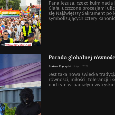
Pana Jezusa, czego kulminacją 
Ciała, uczczone procesjami uli
się Najświętszy Sakrament po ko
symbolizujących cztery kanoni
Parada globalnej równośc
Bartosz Kopczyński
5 lipca 2022
Jest taka nowa świecka tradycja
równości, miłości, tolerancji i
nad tym wspaniałym wytryski