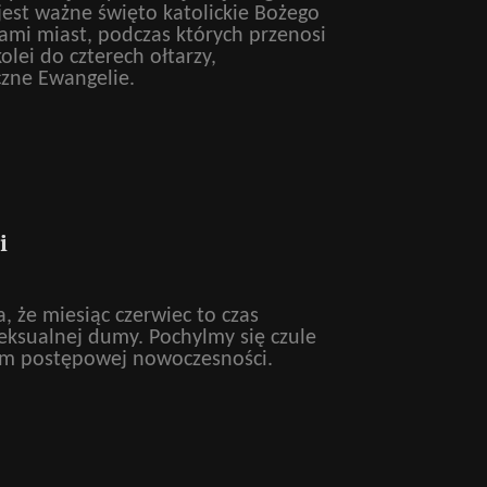
jest ważne święto katolickie Bożego
cami miast, podczas których przenosi
lei do czterech ołtarzy,
czne Ewangelie.
i
, że miesiąc czerwiec to czas
 seksualnej dumy. Pochylmy się czule
em postępowej nowoczesności.