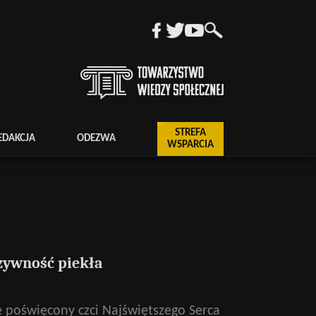
STREFA
EDAKCJA
ODEZWA
WSPARCIA
uzywność piekła
e poświęcony czci Najświętszego Serca