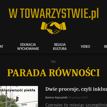
EDUKACJA
RELIGIA
AT
VIDEO
R
WYCHOWANIE
KULTURA
TAG
PARADA RÓWNOŚCI
Dwie procesje, czyli inkl
Bartosz Kopczyński
20 czerwca 2025
Czerwiec to miesiąc szczególni