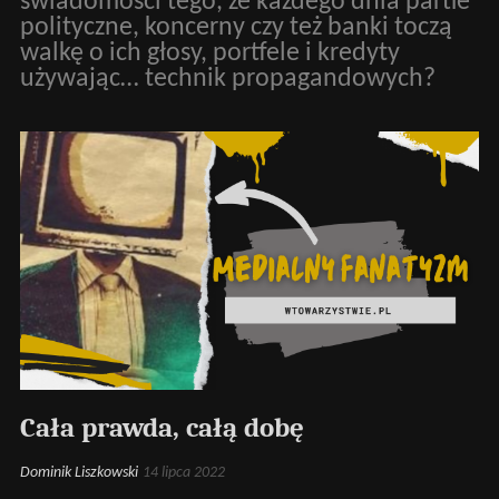
świadomości tego, że każdego dnia partie
polityczne, koncerny czy też banki toczą
walkę o ich głosy, portfele i kredyty
używając… technik propagandowych?
Cała prawda, całą dobę
Dominik Liszkowski
14 lipca 2022