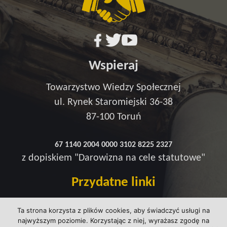
Wspieraj
Towarzystwo Wiedzy Społecznej
ul. Rynek Staromiejski 36-38
87-100 Toruń
67 1140 2004 0000 3102 8225 2327
z dopiskiem "Darowizna na cele statutowe"
Przydatne linki
Redakcja
Ta strona korzysta z plików cookies, aby świadczyć usługi na
Strefa wsparcia
najwyższym poziomie. Korzystając z niej, wyrażasz zgodę na