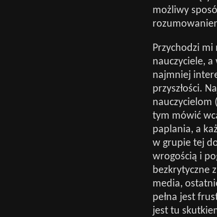
możliwy sposób
rozumowaniem
Przychodzi mi 
nauczyciele, a 
najmniej intere
przyszłości. N
nauczycielom (
tym mówić wcal
paplania, a ka
w grupie tej d
wrogością i po
bezkrytyczne 
media, ostatni
pełna jest fru
jest tu skutki