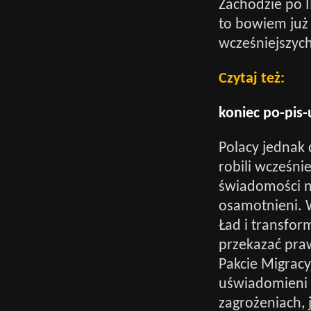
Zachodzie po 
to bowiem już 
wcześniejszych
Czytaj też:
koniec po-pis-
Polacy jednak d
robili wcześnie
świadomości n
osamotnieni. Wi
Ład i transfor
przekazać praw
Pakcie Migracy
uświadomieni 
zagrożeniach, 