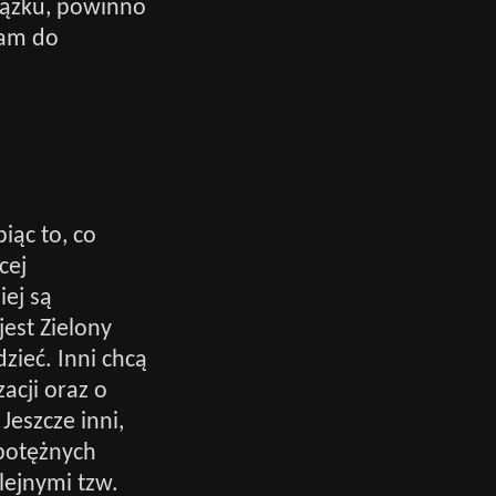
iązku, powinno
łam do
iąc to, co
cej
ej są
jest Zielony
zieć. Inni chcą
acji oraz o
Jeszcze inni,
potężnych
lejnymi tzw.