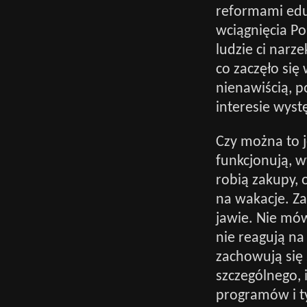
reformami eduk
wciągnięcia Po
ludzie ci narze
co zaczęło się
nienawiścią, p
interesie wyst
Czy można to 
funkcjonują, w
robią zakupy, o
na wakacje. Zai
jawie. Nie mó
nie reagują na 
zachowują się 
szczególnego, 
programów i ty