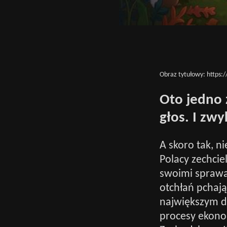
Obraz tytułowy:
https:
Oto jedno 
głos. I zw
A skoro tak, n
Polacy zechcie
swoimi sprawa
otchłań pchają
największym d
procesy ekonom