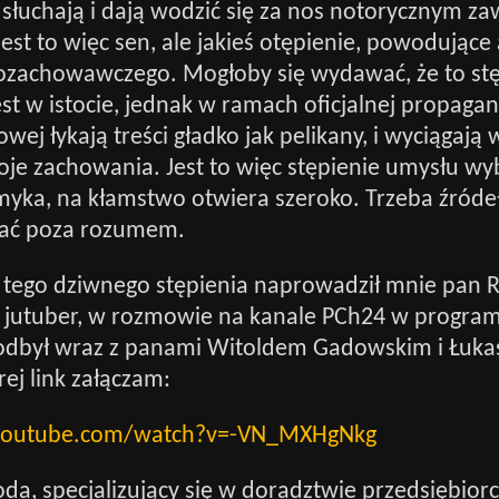
, słuchają i dają wodzić się za nos notorycznym
est to więc sen, ale jakieś otępienie, powodujące 
ozachowawczego. Mogłoby się wydawać, że to stę
jest w istocie, jednak w ramach oficjalnej propagan
ej łykają treści gładko jak pelikany, i wyciągają 
oje zachowania. Jest to więc stępienie umysłu wy
myka, na kłamstwo otwiera szeroko. Trzeba źróde
kać poza rozumem.
ł tego dziwnego stępienia naprowadził mnie pan 
 jutuber, w rozmowie na kanale PCh24 w progra
 odbył wraz z panami Witoldem Gadowskim i Łuk
rej link załączam:
youtube.com/watch?v=-VN_MXHgNkg
a, specjalizujący się w doradztwie przedsiębior