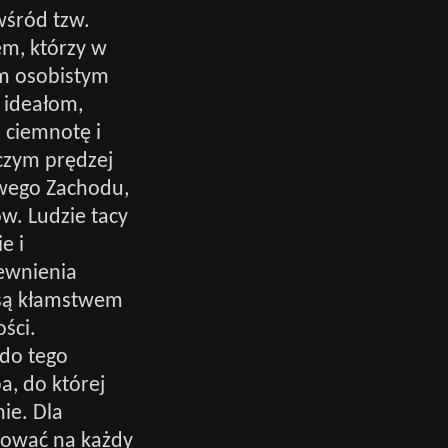
wśród tzw.
em, którzy w
im osobistym
 ideałom,
 ciemnotę i
 czym prędzej
owego Zachodu,
w. Ludzie tacy
e i
pewnienia
 są kłamstwem
ści.
 do tego
, do której
ie. Dla
tować na każdy