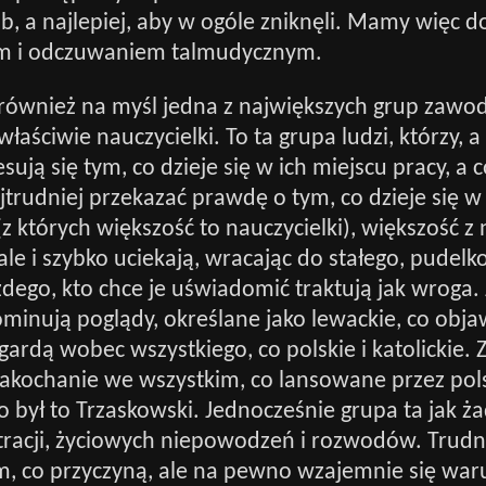
, a najlepiej, aby w ogóle zniknęli. Mamy więc do
 i odczuwaniem talmudycznym.
również na myśl jedna z największych grup zawod
właściwie nauczycielki. To ta grupa ludzi, którzy, a
sują się tym, co dzieje się w ich miejscu pracy, a 
ajtrudniej przekazać prawdę o tym, co dzieje się 
z których większość to nauczycielki), większość z 
e i szybko uciekają, wracając do stałego, pudel
żdego, kto chce je uświadomić traktują jak wroga.
ominują poglądy, określane jako lewackie, co obja
gardą wobec wszystkiego, co polskie i katolickie. 
zakochanie we wszystkim, co lansowane przez pol
o był to Trzaskowski. Jednocześnie grupa ta jak ż
stracji, życiowych niepowodzeń i rozwodów. Trudn
em, co przyczyną, ale na pewno wzajemnie się war