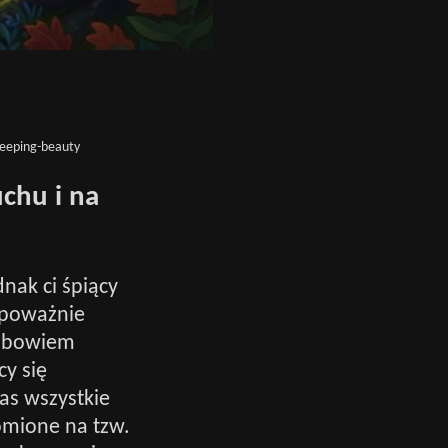
eeping-beauty
chu i na
nak ci śpiący
a poważnie
ą bowiem
cy się
as wszystkie
omione na tzw.