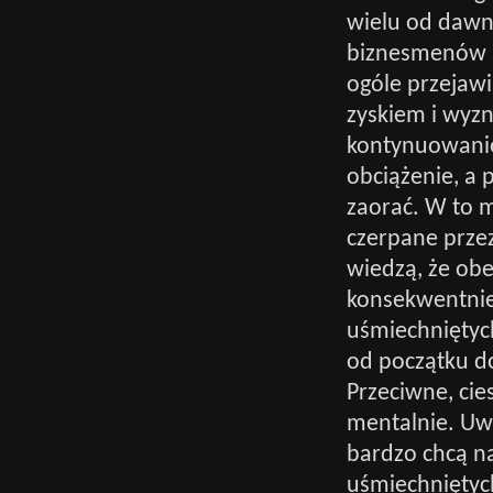
wielu od dawn
biznesmenów ni
ogóle przejawi
zyskiem i wyzn
kontynuowanie
obciążenie, a 
zaorać. W to m
czerpane przez
wiedzą, że obe
konsekwentnie 
uśmiechniętyc
od początku do
Przeciwne, cie
mentalnie. Uw
bardzo chcą na
uśmiechniętyc