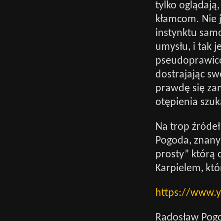
tylko oglądają
kłamcom. Nie j
instynktu sam
umysłu, i tak 
pseudoprawicow
dostrajając sw
prawdę się za
otępienia szu
Na trop źróde
Pogoda, znany
prosty” którą
Karpielem, któ
https://www.
Radosław Pogod