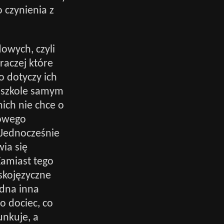
 czynienia z
owych, czyli
 raczej które
co dotyczy ich
w szkole samym
nich nie chce o
kowego
 Jednocześnie
wia się
Zamiast tego
skojęzyczne
adna inna
o dociec, co
unkuje, a