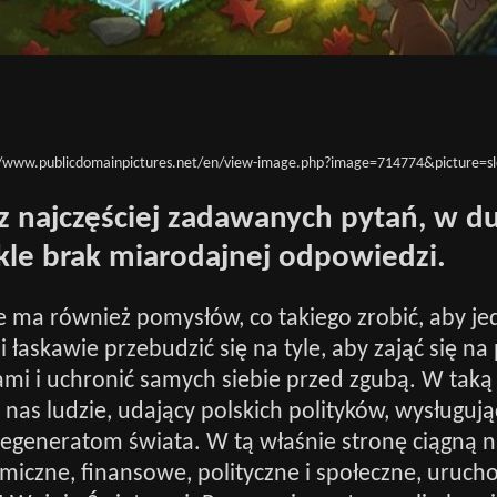
//www.publicdomainpictures.net/en/view-image.php?image=714774&picture=sl
z najczęściej zadawanych pytań, w du
ykle brak miarodajnej odpowiedzi.
ie ma również pomysłów, co takiego zrobić, aby jed
li łaskawie przebudzić się na tyle, aby zająć się n
mi i uchronić samych siebie przed zgubą. W tak
 nas ludzie, udający polskich polityków, wysługują
egeneratom świata. W tą właśnie stronę ciągną n
iczne, finansowe, polityczne i społeczne, uruch