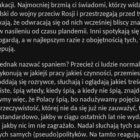
acji. Najmocniej brzmią ci świadomi, którzy wid
lski do wojny przeciw Rosji i przestrzegają przed 
kają, że odwracają się od nich wcześniej bliscy zna
 w nasileniu od czasu plandemii. Inni spotykają się
ogardą, a w najlepszym razie z obojętnością tych,
ępują.
jednak nazwać spaniem? Przecież ci ludzie normal
ykonują w jakiejś pracy jakieś czynności, przemiesz
ddają się rozrywce, słuchają i oglądają jakieś treś
ste, śpią wtedy, kiedy śpią, a kiedy nie śpią, znajd
wmy więc, że Polacy śpią, bo nadużywamy pojęcia
rzeczywistość, której nie da się już nie zauważyć,
standardowo, jakby w ciągu ostatnich lat nie wyda
i jakby nic im nie zagrażało. Nadal słuchają tych 
ch samych (pseudo)polityków. Na tamto reagują, 