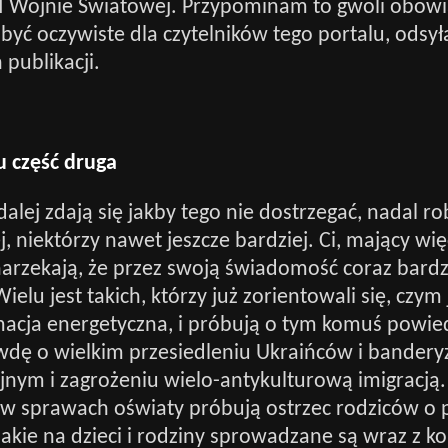
II Wojnie Światowej. Przypominam to gwoli obow
być oczywiste dla czytelników tego portalu, odsy
 publikacji.
u część druga
alej zdają się jakby tego nie dostrzegać, nadal rob
j, niektórzy nawet jeszcze bardziej. Ci, mający wię
arzekają, że przez swoją świadomość coraz bardzi
elu jest takich, którzy już zorientowali się, czym 
macja energetyczna, i próbują o tym komuś powied
dę o wielkim przesiedleniu Ukraińców i banderyz
jnym i zagrożeniu wielo-antykulturową imigracją. 
w sprawach oświaty próbują ostrzec rodziców o 
jakie na dzieci i rodziny sprowadzane są wraz z ko