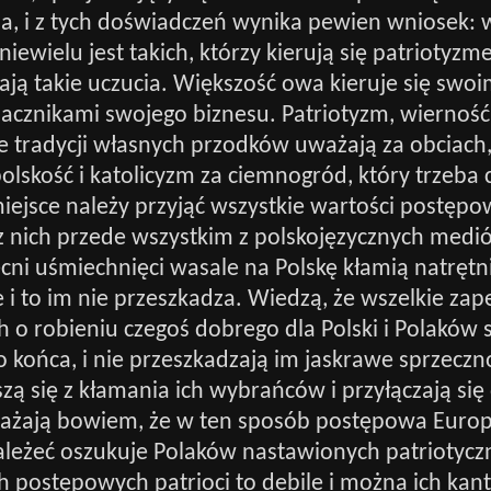
a, i z tych doświadczeń wynika pewien wniosek: 
ewielu jest takich, którzy kierują się patriotyzm
ają takie uczucia. Większość owa kieruje się swo
acznikami swojego biznesu. Patriotyzm, wierność
 tradycji własnych przodków uważają za obciach,
polskość i katolicyzm za ciemnogród, który trzeba
iejsce należy przyjąć wszystkie wartości postęp
 nich przede wszystkim z polskojęzycznych medió
cni uśmiechnięci wasale na Polskę kłamią natrętni
i to im nie przeszkadza. Wiedzą, że wszelkie za
h o robieniu czegoś dobrego dla Polski i Polaków
 końca, i nie przeszkadzają im jaskrawe sprzeczno
szą się z kłamania ich wybrańców i przyłączają się
ażają bowiem, że w ten sposób postępowa Europa
leżeć oszukuje Polaków nastawionych patriotyczn
h postępowych patrioci to debile i można ich kan