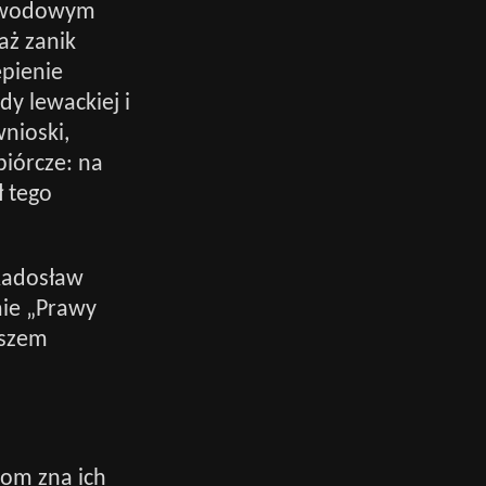
 zawodowym
aż zanik
pienie
dy lewackiej i
wnioski,
biórcze: na
ł tego
Radosław
mie „Prawy
aszem
com zna ich