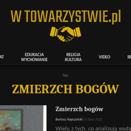
EDUKACJA
RELIGIA
AT
VIDEO
R
WYCHOWANIE
KULTURA
TAG
ZMIERZCH BOGÓW
Zmierzch bogów
Bartosz Kopczyński
31 lipca 2022
Wielu z tych, co analizują wyd