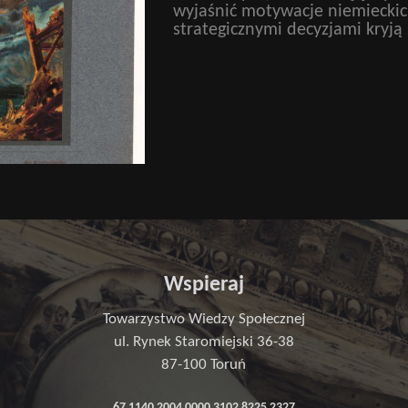
wyjaśnić motywacje niemieckich
strategicznymi decyzjami kryją 
Wspieraj
Towarzystwo Wiedzy Społecznej
ul. Rynek Staromiejski 36-38
87-100 Toruń
67 1140 2004 0000 3102 8225 2327