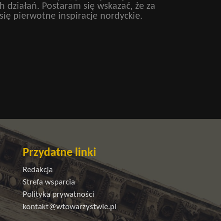
 działań. Postaram się wskazać, że za
się pierwotne inspiracje nordyckie.
Przydatne linki
Redakcja
Strefa wsparcia
Polityka prywatności
kontakt@wtowarzystwie.pl