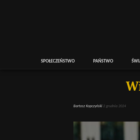
SPOŁECZEŃSTWO
PAŃSTWO
ŚWI
Wi
Bartosz Kopczyński
2 grudnia 2024