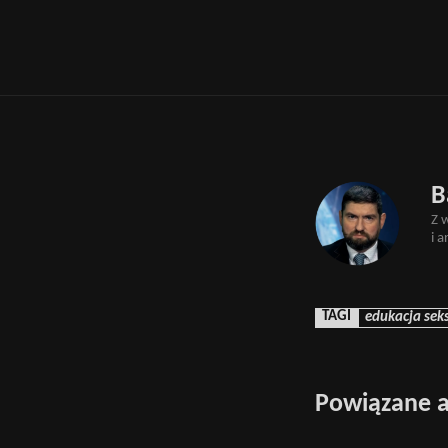
B
Z 
i 
TAGI
edukacja sek
Powiązane a