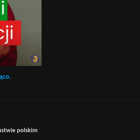
żąco.
ństwie polskim