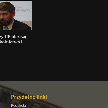
y UE niszczą
zkolnictwo i
Przydatne linki
Redakcja