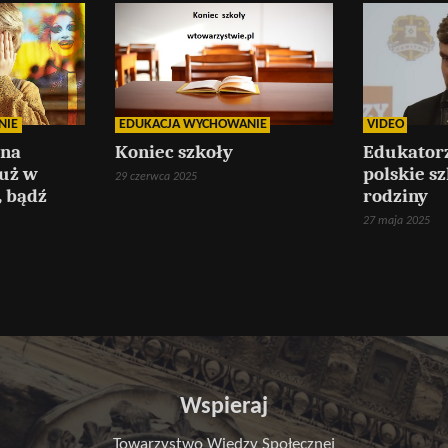
NIE
EDUKACJA WYCHOWANIE
VIDEO
tna
Koniec szkoły
Edukatorz
już w
polskie s
29 czerwca 2025
, bądź
rodziny
27 maja 2025
Wspieraj
Towarzystwo Wiedzy Społecznej