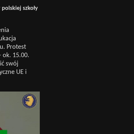
polskiej szkoły
nia
ukacja
u. Protest
 ok. 15.00.
ić swój
yczne UE i