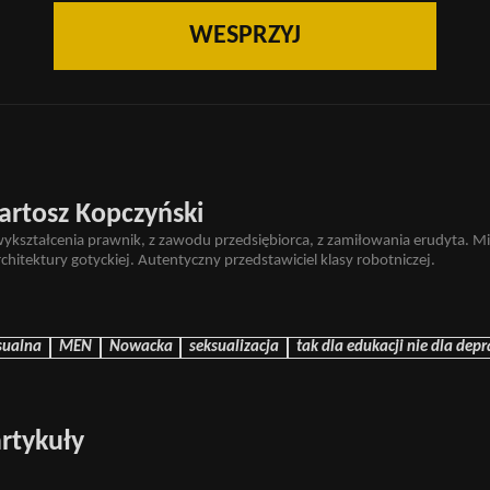
WESPRZYJ
artosz Kopczyński
wykształcenia prawnik, z zawodu przedsiębiorca, z zamiłowania erudyta. M
architektury gotyckiej. Autentyczny przedstawiciel klasy robotniczej.
sualna
MEN
Nowacka
seksualizacja
tak dla edukacji nie dla dep
rtykuły