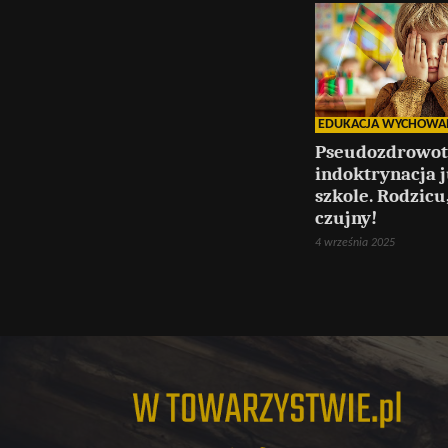
EDUKACJA WYCHOWA
Pseudozdrowo
indoktrynacja 
szkole. Rodzicu
czujny!
4 września 2025