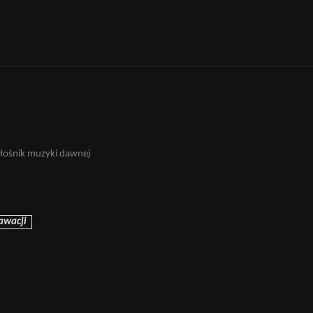
iłośnik muzyki dawnej
rawacji