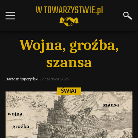
Wojna, groźba,
szansa
Bartosz Kopczyński
17 czerwca 2025
ŚWIAT