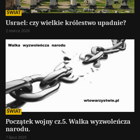
ŚWIAT
Usrael: czy wielkie królestwo upadnie?
2 marca 2026
ŚWIAT
Początek wojny cz.5. Walka wyzwoleńcza
narodu.
7 lipca 2025