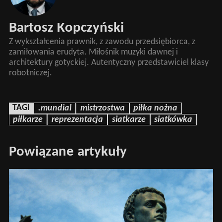
Bartosz Kopczyński
Z wykształcenia prawnik, z zawodu przedsiębiorca, z
zamiłowania erudyta. Miłośnik muzyki dawnej i
architektury gotyckiej. Autentyczny przedstawiciel klasy
robotniczej.
TAGI
.mundial
mistrzostwa
piłka nożna
piłkarze
reprezentacja
siatkarze
siatkówka
Powiązane artykuły