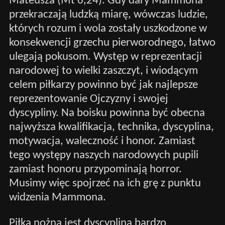
Mateusza (Mt 6,24). Gdy dary Mammona
przekraczają ludzką miarę, wówczas ludzie,
których rozum i wola zostały uszkodzone w
konsekwencji grzechu pierworodnego, łatwo
ulegają pokusom. Występ w reprezentacji
narodowej to wielki zaszczyt, i wiodącym
celem piłkarzy powinno być jak najlepsze
reprezentowanie Ojczyzny i swojej
dyscypliny. Na boisku powinna być obecna
najwyższa kwalifikacja, technika, dyscyplina,
motywacja, waleczność i honor. Zamiast
tego występy naszych narodowych pupili
zamiast honoru przypominają horror.
Musimy więc spojrzeć na ich grę z punktu
widzenia Mammona.
Piłka nożna jest dyscypliną bardzo