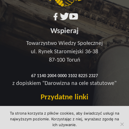
Wspieraj
Towarzystwo Wiedzy Społecznej
ul. Rynek Staromiejski 36-38
87-100 Toruń
67 1140 2004 0000 3102 8225 2327
z dopiskiem "Darowizna na cele statutowe"
Przydatne linki
Redakcja
Ta strona korzysta z plików cookies, aby świadczyć usługi na
Strefa wsparcia
najwyższym poziomie. Korzystając z niej, wyrażasz zgodę na
Polityka prywatności
ich używanie.