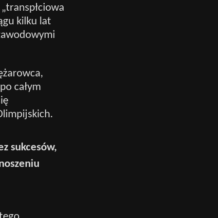
 „transpłciowa
gu kilku lat
 zawodowymi
iężarowca,
ę po całym
ię
limpijskich.
bez sukcesów,
dnoszeniu
 tego