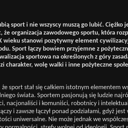
bią sport i nie wszyscy muszą go lubić. Ciężko 
, że organizacja zawodowego sportu, która rozp
X wieku stanowi pozytywny element cywilizac
du. Sport łączy bowiem przyjemne z pożyteczn
walizacja sportowa na określonych z góry zasad
zi charakter, wolę walki i inne pożyteczne społ
o, że sport stał się całkiem istotnym elementem w
niego świata. Sportem pasjonują się ludzie najró
ści, nacjonaliści i komuniści, robotnicy i intelektual
łączy i zawsze łączył ponad podziałami, gdyż jest
ości uniwersalne. Nie może jednak we współcze
y normalności, strefy wolnej od ideologii. Sport 