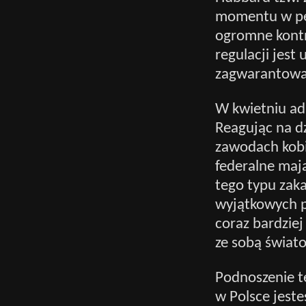
momentu w peł
ogromne kontr
regulacji jest 
zagwarantowa
W kwietniu adm
Reagując na dz
zawodach kobi
federalne maj
tego typu zak
wyjątkowych p
coraz bardzie
ze sobą świat
Podnoszenie te
w Polsce jeste