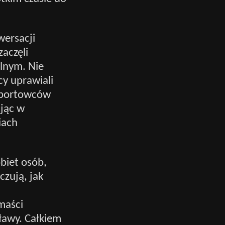
wersacji
zaczęli
lnym. Nie
cy uprawiali
 sportowców
jąc w
iach
biet osób,
czują, jak
maści
sławy. Całkiem