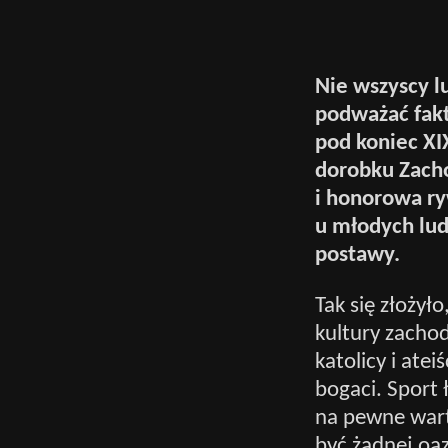
Nie wszyscy lu
podważać fakt
pod koniec XI
dorobku Zacho
i honorowa ry
u młodych lud
postawy.
Tak się złożył
kultury zachod
katolicy i atei
bogaci. Sport 
na pewne wart
być żadnej oaz