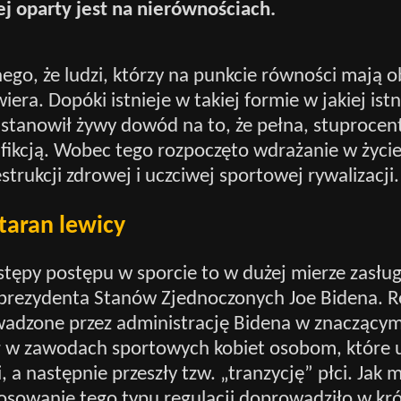
j oparty jest na nierównościach.
ego, że ludzi, którzy na punkcie równości mają o
iera. Dopóki istnieje w takiej formie w jakiej ist
 stanowił żywy dowód na to, że pełna, stuproce
 fikcją. Wobec tego rozpoczęto wdrażanie w życi
strukcji zdrowej i uczciwej sportowej rywalizacji.
taran lewicy
tępy postępu w sporcie to w dużej mierze zasłu
prezydenta Stanów Zjednoczonych Joe Bidena. R
dzone przez administrację Bidena w znaczącym
ał w zawodach sportowych kobiet osobom, które u
, a następnie przeszły tzw. „tranzycję” płci. Jak 
osowanie tego typu regulacji doprowadziło w kró