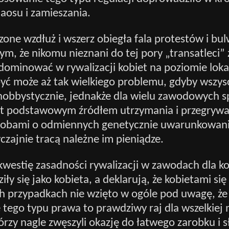
osu i zamieszania.
one wzdłuż i wszerz obiegła fala protestów i bul
ym, że nikomu nieznani do tej pory „transatleci” 
dominować w rywalizacji kobiet na poziomie loka
być może aż tak wielkiego problemu, gdyby wszys
 hobbystycznie, jednakże dla wielu zawodowych
est podstawowym źródłem utrzymania i przegrywa
sobami o odmiennych genetycznie uwarunkowan
czajnie tracą należne im pieniądze.
kwestię zasadności rywalizacji w zawodach dla ko
iły się jako kobieta, a deklarują, że kobietami się 
ch przypadkach nie wzięto w ogóle pod uwagę, że
tego typu prawa to prawdziwy raj dla wszelkiej 
rzy nagle zwęszyli okazję do łatwego zarobku i 