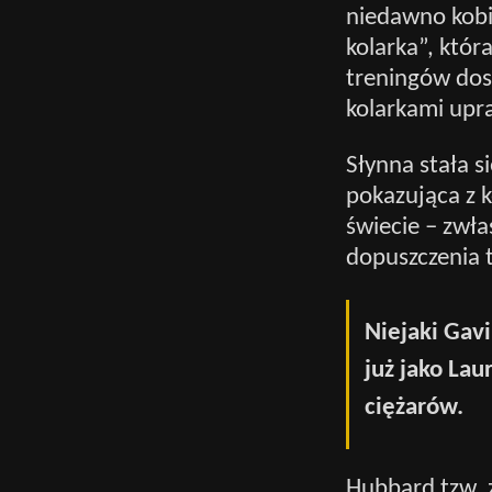
niedawno kobi
kolarka”, któr
treningów do
kolarkami upra
Słynna stała 
pokazująca z k
świecie – zwł
dopuszczenia t
Niejaki Gavi
już jako La
ciężarów.
Hubbard tzw. z