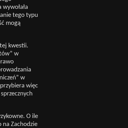
a wywołała
anie tego typu
wość mogą
ej kwestii.
etów” w
prawo
wprowadzania
niczeń” w
przybiera więc
 sprzecznych
yzykowne. O ile
o na Zachodzie