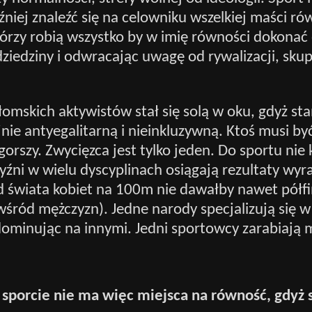
źniej znaleźć się na celowniku wszelkiej maści 
tórzy robią wszystko by w imię równości dokonać
 dziedziny i odwracając uwagę od rywalizacji, skup
łomskich aktywistów stał się solą w oku, gdyż st
jnie antyegalitarną i nieinkluzywną. Ktoś musi być
gorszy. Zwycięzca jest tylko jeden. Do sportu nie 
źni w wielu dyscyplinach osiągają rezultaty wyra
rd świata kobiet na 100m nie dawałby nawet półf
wśród mężczyzn). Jedne narody specjalizują się 
ominując na innymi. Jedni sportowcy zarabiają mi
porcie nie ma więc miejsca na równość, gdyż s