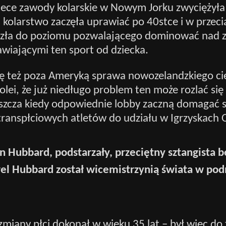
ece zawody kolarskie w Nowym Jorku zwyciężyła
a kolarstwo zaczęła uprawiać po 40stce i w przecią
szła do poziomu pozwalającego dominować nad
wiającymi ten sport od dziecka.
się też poza Ameryką sprawa nowozelandzkiego c
olei, że już niedługo problem ten może rozlać si
aszcza kiedy odpowiednie lobby zaczną domagać s
ranspłciowych atletów do udziału w Igrzyskach O
n Hubbard, podstarzały, przeciętny sztangista 
urel Hubbard został wicemistrzynią świata w po
miany płci dokonał w wieku 35 lat – był więc do