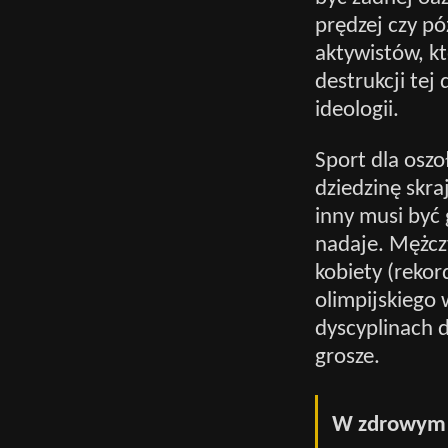
prędzej czy pó
aktywistów, k
destrukcji tej
ideologii.
Sport dla oszo
dziedzinę skra
inny musi być 
nadaje. Mężczy
kobiety (reko
olimpijskiego 
dyscyplinach d
grosze.
W zdrowym s