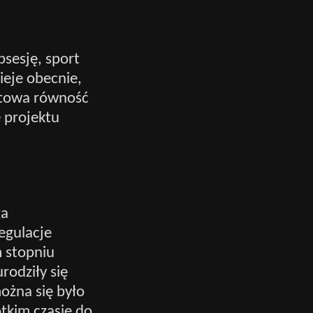
bsesję, sport
nieje obecnie,
ntowa równość
e projektu
ga
egulacje
 stopniu
rodziły się
można się było
tkim czasie do