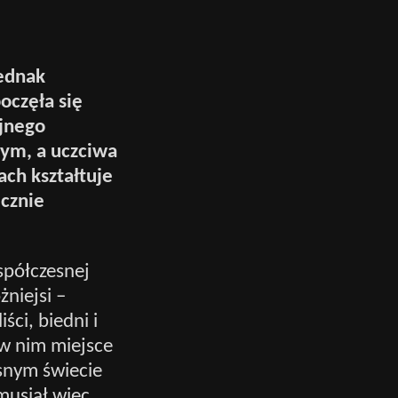
jednak
oczęła się
yjnego
ym, a uczciwa
ach kształtuje
ecznie
spółczesnej
żniejsi –
iści, biedni i
 w nim miejsce
snym świecie
musiał więc