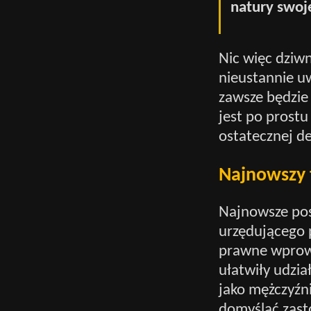
natury swoje
Nic więc dziwn
nieustannie uw
zawsze będzie
jest po prostu
ostatecznej de
Najnowszy 
Najnowsze pos
urzędującego 
prawne wprowa
ułatwiły udzi
jako mężczyźni
domyślać zast