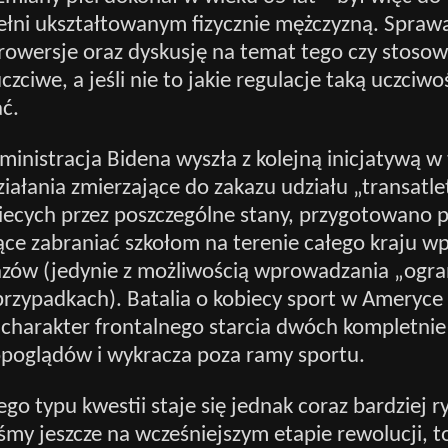
ni ukształtowanym fizycznie mężczyzną. Spraw
owersje oraz dyskusję na temat tego czy stosow
uczciwe, a jeśli nie to jakie regulacje taką uczci
ć.
inistracja Bidena wyszła z kolejną inicjatywą w t
iałania zmierzające do zakazu udziału „transatl
ecych przez poszczególne stany, przygotowano 
ące zabraniać szkołom na terenie całego kraju 
azów (jedynie z możliwością wprowadzania „ogra
rzypadkach). Batalia o kobiecy sport w Ameryce 
j charakter frontalnego starcia dwóch kompletnie
opoglądów i wykracza poza ramy sportu.
go typu kwestii staje się jednak coraz bardziej r
śmy jeszcze na wcześniejszym etapie rewolucji, t