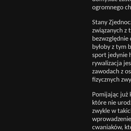
ogromnego cha
Stany Zjednocz
związanych z t
bezwzględnie 
byłoby z tym 
sport jedynie
rywalizacja j
zawodach z o
fizycznych zwy
Pomijając już 
które nie urodz
zwykle w taki
wprowadzenie 
cwaniaków, któ