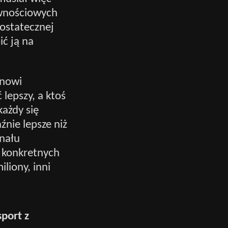
równościowych
 ostatecznej
ić ją na
anowi
 lepszy, a ktoś
każdy się
źnie lepsze niż
inału
w konkretnych
liony, inni
port z