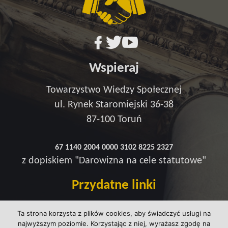
Wspieraj
Towarzystwo Wiedzy Społecznej
ul. Rynek Staromiejski 36-38
87-100 Toruń
67 1140 2004 0000 3102 8225 2327
z dopiskiem "Darowizna na cele statutowe"
Przydatne linki
Redakcja
Ta strona korzysta z plików cookies, aby świadczyć usługi na
Strefa wsparcia
najwyższym poziomie. Korzystając z niej, wyrażasz zgodę na