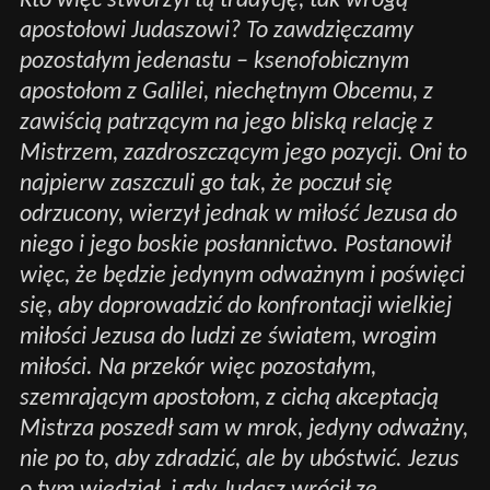
Kto więc stworzył tą tradycję, tak wrogą
apostołowi Judaszowi? To zawdzięczamy
pozostałym jedenastu – ksenofobicznym
apostołom z Galilei, niechętnym Obcemu, z
zawiścią patrzącym na jego bliską relację z
Mistrzem, zazdroszczącym jego pozycji. Oni to
najpierw zaszczuli go tak, że poczuł się
odrzucony, wierzył jednak w miłość Jezusa do
niego i jego boskie posłannictwo. Postanowił
więc, że będzie jedynym odważnym i poświęci
się, aby doprowadzić do konfrontacji wielkiej
miłości Jezusa do ludzi ze światem, wrogim
miłości. Na przekór więc pozostałym,
szemrającym apostołom, z cichą akceptacją
Mistrza poszedł sam w mrok, jedyny odważny,
nie po to, aby zdradzić, ale by ubóstwić. Jezus