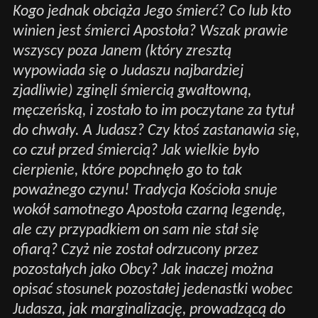
Kogo jednak obciąża Jego śmierć? Co lub kto
winien jest śmierci Apostoła? Wszak prawie
wszyscy poza Janem (który zresztą
wypowiada się o Judaszu najbardziej
zjadliwie) zginęli śmiercią gwałtowną,
męczeńską, i zostało to im poczytane za tytuł
do chwały. A Judasz? Czy ktoś zastanawia się,
co czuł przed śmiercią? Jak wielkie było
cierpienie, które popchnęło go to tak
poważnego czynu! Tradycja Kościoła snuje
wokół samotnego Apostoła czarną legendę,
ale czy przypadkiem on sam nie stał się
ofiarą? Czyż nie został odrzucony przez
pozostałych jako Obcy? Jak inaczej można
opisać stosunek pozostałej jedenastki wobec
Judasza, jak marginalizację, prowadzącą do