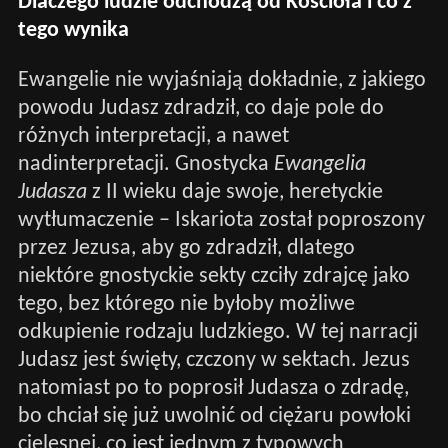
Dlaczego ludzie odchodzą od Kościoła i co z
tego wynika
Ewangelie nie wyjaśniają dokładnie, z jakiego
powodu Judasz zdradził, co daje pole do
różnych interpretacji, a nawet
nadinterpretacji. Gnostycka
Ewangelia
Judasza
z II wieku daje swoje, heretyckie
wytłumaczenie – Iskariota został poproszony
przez Jezusa, aby go zdradził, dlatego
niektóre gnostyckie sekty czciły zdrajcę jako
tego, bez którego nie byłoby możliwe
odkupienie rodzaju ludzkiego. W tej narracji
Judasz jest święty, czczony w sektach. Jezus
natomiast po to poprosił Judasza o zdradę,
bo chciał się już uwolnić od ciężaru powłoki
cielesnej, co jest jednym z typowych