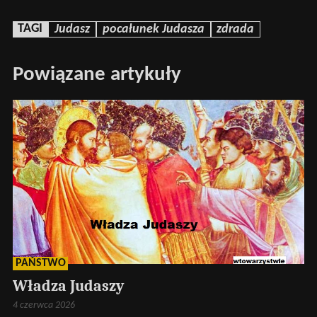
TAGI
Judasz
pocałunek Judasza
zdrada
Powiązane artykuły
PAŃSTWO
Władza Judaszy
4 czerwca 2026