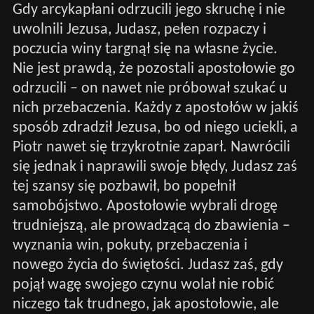
Gdy arcykapłani odrzucili jego skruchę i nie
uwolnili Jezusa, Judasz, pełen rozpaczy i
poczucia winy targnął się na własne życie.
Nie jest prawdą, że pozostali apostołowie go
odrzucili – on nawet nie próbował szukać u
nich przebaczenia. Każdy z apostołów w jakiś
sposób zdradził Jezusa, bo od niego uciekli, a
Piotr nawet się trzykrotnie zaparł. Nawrócili
się jednak i naprawili swoje błędy, Judasz zaś
tej szansy się pozbawił, bo popełnił
samobójstwo. Apostołowie wybrali drogę
trudniejszą, ale prowadzącą do zbawienia –
wyznania win, pokuty, przebaczenia i
nowego życia do świętości. Judasz zaś, gdy
pojął wagę swojego czynu wolał nie robić
niczego tak trudnego, jak apostołowie, ale