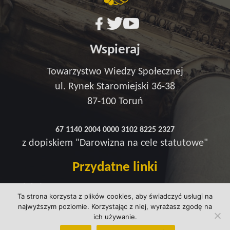
Wspieraj
Towarzystwo Wiedzy Społecznej
ul. Rynek Staromiejski 36-38
87-100 Toruń
67 1140 2004 0000 3102 8225 2327
z dopiskiem "Darowizna na cele statutowe"
Przydatne linki
Redakcja
Ta strona korzysta z plików cookies, aby świadczyć usługi na
Strefa wsparcia
najwyższym poziomie. Korzystając z niej, wyrażasz zgodę na
Polityka prywatności
ich używanie.