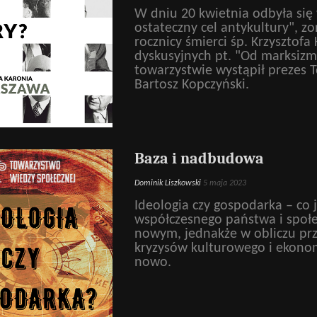
W dniu 20 kwietnia odbyła się 
ostateczny cel antykultury", z
rocznicy śmierci śp. Krzysztofa
dyskusyjnych pt. "Od marksiz
towarzystwie wystąpił prezes 
Bartosz Kopczyński.
Baza i nadbudowa
Dominik Liszkowski
5 maja 2023
Ideologia czy gospodarka – co j
współczesnego państwa i społe
nowym, jednakże w obliczu prze
kryzysów kulturowego i ekonom
nowo.