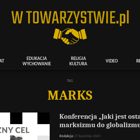
EDUKACJA
RELIGIA
AT
VIDEO
R
WYCHOWANIE
KULTURA
TAG
MARKS
Konferencja „Jaki jest ost
marksizmu do globalizm
Redakcja
27 kwietnia 2024