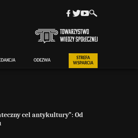
STREFA
EDAKCJA
ODEZWA
WSPARCIA
ateczny cel antykultury”: Od
u