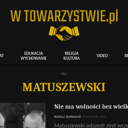
EDUKACJA
RELIGIA
AT
VIDEO
R
WYCHOWANIE
KULTURA
TAG
MATUSZEWSKI
Nie ma wolności bez wielko
Bartosz Szatkowski
10 września 2022
Matuszewski odszedł zbyt wcze