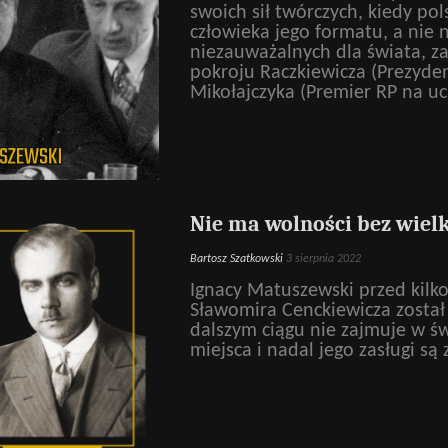
swoich sił twórczych, kiedy po
człowieka jego formatu, a nie 
niezauważalnych dla świata, z
pokroju Raczkiewicza (Prezyde
Mikołajczyka (Premier RP na u
Nie ma wolności bez wielko
Bartosz Szatkowski
3 sierpnia 2022
Ignacy Matuszewski przed kilko
Sławomira Cenckiewicza został
dalszym ciągu nie zajmuje w 
miejsca i nadal jego zasługi są