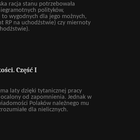
lska racja stanu potrzebowała
niegramotnych polityków,
a to wygodnych dla jego możnych,
nt RP na uchodźstwie) czy miernoty
chodźstwie).
ści. Część I
ma laty dzięki tytanicznej pracy
 ocalony od zapomnienia. Jednak w
świadomości Polaków należnego mu
 zrozumiałe dla nielicznych.