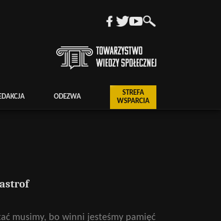
STREFA
EDAKCJA
ODEZWA
WSPARCIA
astrof
ać musimy, bo winni jesteśmy pamięć