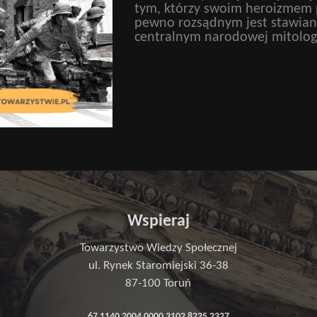
tym, którzy swoim heroizmem p
pewno rozsądnym jest stawianie
centralnym narodowej mitolog
Wspieraj
Towarzystwo Wiedzy Społecznej
ul. Rynek Staromiejski 36-38
87-100 Toruń
67 1140 2004 0000 3102 8225 2327