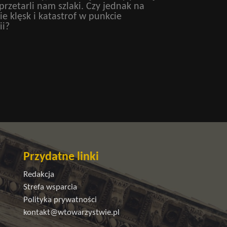
rzetarli nam szlaki. Czy jednak na
 klęsk i katastrof w punkcie
ii?
Przydatne linki
Redakcja
Strefa wsparcia
Polityka prywatności
kontakt@wtowarzystwie.pl