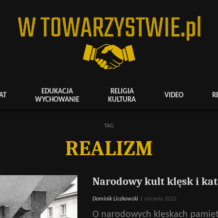
EDUKACJA
RELIGIA
AT
VIDEO
R
WYCHOWANIE
KULTURA
TAG
REALIZM
Narodowy kult klęsk i kat
Dominik Liszkowski
1 sierpnia 2022
O narodowych klęskach pamięt