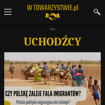
TAG
UCHODŹCY