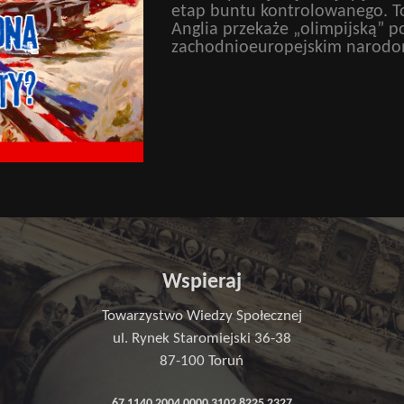
etap buntu kontrolowanego. To
Anglia przekaże „olimpijską” 
zachodnioeuropejskim narodo
Wspieraj
Towarzystwo Wiedzy Społecznej
ul. Rynek Staromiejski 36-38
87-100 Toruń
67 1140 2004 0000 3102 8225 2327