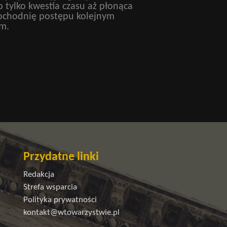
 tylko kwestia czasu aż płonąca
pochodnię postępu kolejnym
m.
Przydatne linki
Redakcja
Strefa wsparcia
Polityka prywatności
kontakt@wtowarzystwie.pl