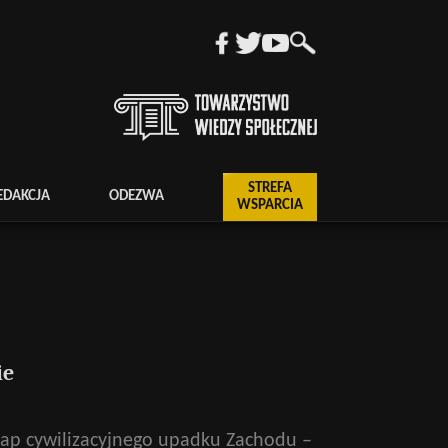
STREFA
EDAKCJA
ODEZWA
WSPARCIA
ie
etap cywilizacyjnego upadku Zachodu –