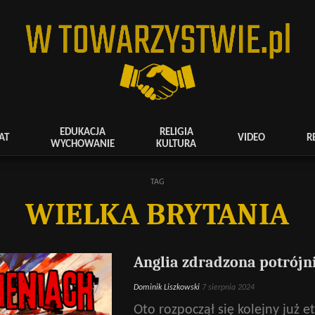
EDUKACJA
RELIGIA
AT
VIDEO
R
WYCHOWANIE
KULTURA
TAG
WIELKA BRYTANIA
Anglia zdradzona potrójn
Dominik Liszkowski
7 sierpnia 2024
Oto rozpoczął się kolejny już 