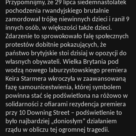
Przypomnijmy, że 29 lipca siedemnastolatek
pochodzenia rwandyjskiego brutalnie
zamordował trójkę niewinnych dzieci i ranił 9
innych osób, w większości także dzieci.
Zdarzenie to sprowokowało falę społecznych
protestów dobitnie pokazujących, że
państwo brytyjskie stoi dzisiaj w opozycji do
własnych obywateli. Wielka Brytania pod
wodzą nowego laburzystowskiego premiera
Keira Starmera wkroczyła w zaawansowaną
fazę samounicestwienia, której symbolem
powinna stać się podświetlona na różowo w
solidarności z ofiarami rezydencja premiera
przy 10 Downing Street – podświetlenie to
było najbardziej „doniosłym” działaniem
rządu w obliczu tej ogromnej tragedii.