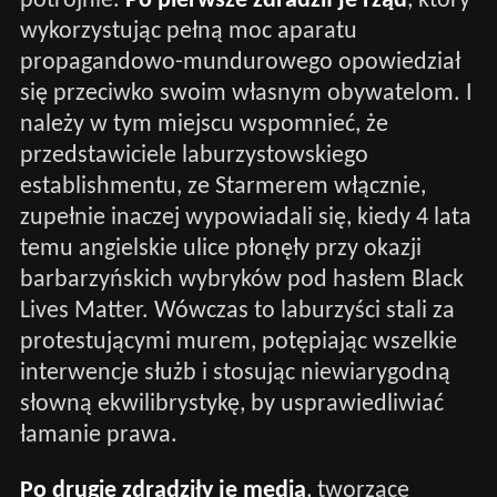
potrójnie.
Po pierwsze zdradził je rząd
, który
wykorzystując pełną moc aparatu
propagandowo-mundurowego opowiedział
się przeciwko swoim własnym obywatelom. I
należy w tym miejscu wspomnieć, że
przedstawiciele laburzystowskiego
establishmentu, ze Starmerem włącznie,
zupełnie inaczej wypowiadali się, kiedy 4 lata
temu angielskie ulice płonęły przy okazji
barbarzyńskich wybryków pod hasłem Black
Lives Matter. Wówczas to laburzyści stali za
protestującymi murem, potępiając wszelkie
interwencje służb i stosując niewiarygodną
słowną ekwilibrystykę, by usprawiedliwiać
łamanie prawa.
Po drugie zdradziły je media
, tworzące