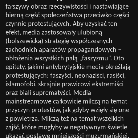
fałszywy obraz rzeczywistości i nastawiające
bierną część społeczeństwa przeciwko części
czynnie protestujących. Aby uzyskać ten
efekt, media zastosowały ulubioną
(bolszewicką) strategię współczesnych
zachodnich aparatów propagandowych –
obłożenia wszystkich pałą „faszyzmu”. Oto
epitety, jakimi antybrytyjskie media określają
protestujących: faszyści, neonaziści, rasiści,
islamofobi, skrajnie prawicowi ekstremiści
oraz biali suprematyści. Media
mainstreamowe całkowicie milczą na temat
przyczyn protestów, jak gdyby wzięły się one
z powietrza. Milczą też na temat wszelkich
zajść, które mogłyby w negatywnym świetle
ukazać postawę mniejszości muzułmańskiej,