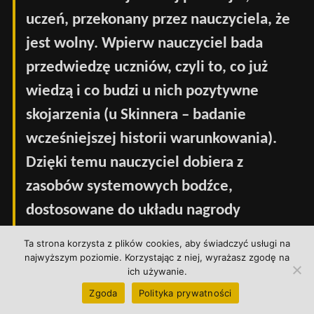
uczeń, przekonany przez nauczyciela, że
jest wolny. Wpierw nauczyciel bada
przedwiedzę uczniów, czyli to, co już
wiedzą i co budzi u nich pozytywne
skojarzenia (u Skinnera – badanie
wcześniejszej historii warunkowania).
Dzięki temu nauczyciel dobiera z
zasobów systemowych bodźce,
dostosowane do układu nagrody
uczniów. Dopiero wtedy może
Ta strona korzysta z plików cookies, aby świadczyć usługi na
rozpocząć się właściwa praca z
najwyższym poziomie. Korzystając z niej, wyrażasz zgodę na
ich używanie.
uczniami. W etapie pierwszym lekcji
Zgoda
Polityka prywatności
nauczyciel wysyła bodziec do