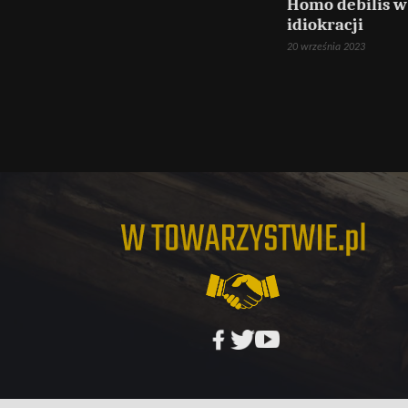
Homo debilis w
idiokracji
20 września 2023