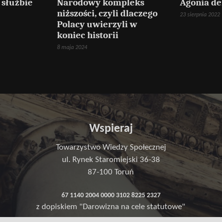
 służbie
Narodowy kompleks
Agonia d
niższości, czyli dlaczego
23 sierpnia 2022
Polacy uwierzyli w
koniec historii
8 maja 2024
Wspieraj
Towarzystwo Wiedzy Społecznej
ul. Rynek Staromiejski 36-38
87-100 Toruń
67 1140 2004 0000 3102 8225 2327
z dopiskiem "Darowizna na cele statutowe"