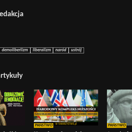
edakcja
demoliberlizm
liberalizm
naród
ustrój
rtykuły
PAŃSTWO
PAŃSTWO