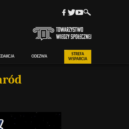
STREFA
EDAKCJA
ODEZWA
WSPARCIA
aród