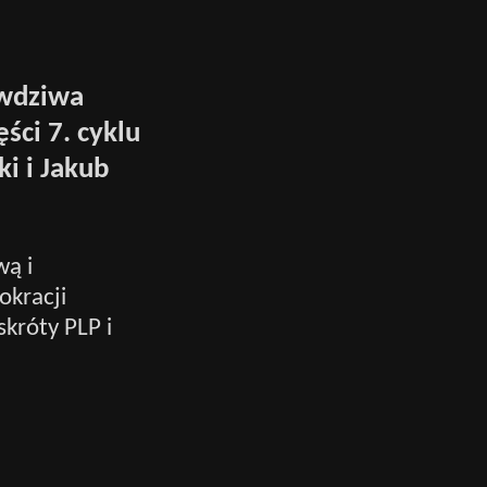
awdziwa
ści 7. cyklu
i i Jakub
ą i
okracji
króty PLP i