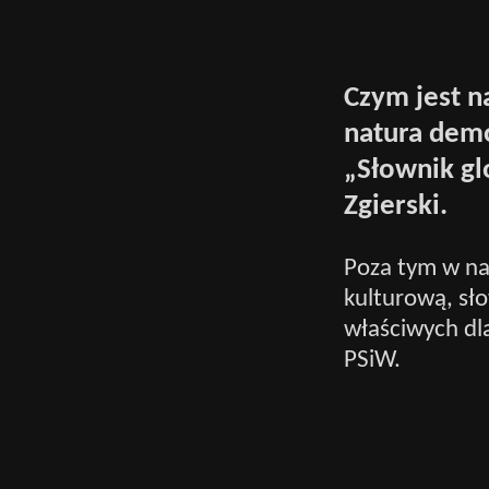
Czym jest n
natura demo
„Słownik gl
Zgierski.
Poza tym w na
kulturową, sł
właściwych dla
PSiW.