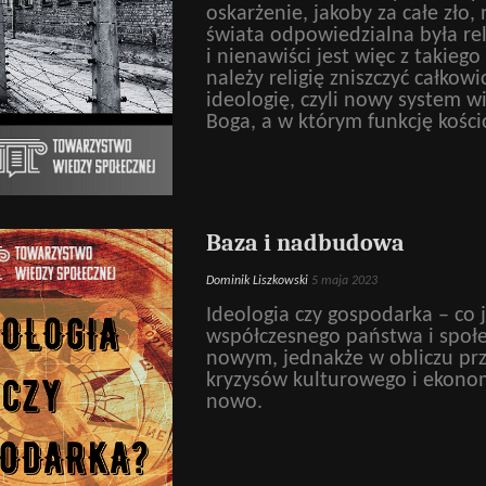
oskarżenie, jakoby za całe zło, 
świata odpowiedzialna była rel
i nienawiści jest więc z takie
należy religię zniszczyć całkowi
ideologię, czyli nowy system w
Boga, a w którym funkcję kości
Baza i nadbudowa
Dominik Liszkowski
5 maja 2023
Ideologia czy gospodarka – co j
współczesnego państwa i społe
nowym, jednakże w obliczu prze
kryzysów kulturowego i ekonom
nowo.