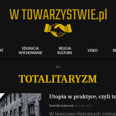
EDUKACJA
RELIGIA
AT
VIDEO
R
WYCHOWANIE
KULTURA
TAG
TOTALITARYZM
Utopia w praktyce, czyli t
Dominik Liszkowski
24 maja 2023
W lewicowo-liberalnych interpr