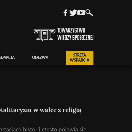
STREFA
EDAKCJA
ODEZWA
WSPARCIA
otalitaryzm w walce z religią
etacjach historii często pojawia się