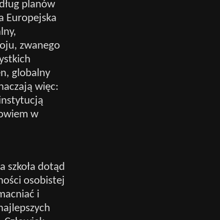
według planów
a Europejska
lny,
oju, zwanego
ystkich
n, globalny
naczają więc:
nstytucją
 bowiem w
a szkoła dotąd
ności osobistej
macniać i
 najlepszych