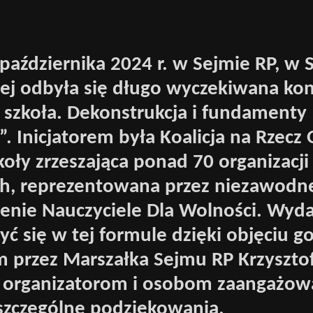
października 2024 r. w Sejmie RP, w S
j odbyła się długo wyczekiwana kon
a szkoła. Dekonstrukcja i fundamenty
 Inicjatorem była Koalicja na Rzecz 
koły zrzeszająca ponad 70 organizacji
ch, reprezentowana przez niezawodn
enie Nauczyciele Dla Wolności. Wyda
ć się w tej formule dzięki objęciu g
 przez Marszałka Sejmu RP Krzyszto
 organizatorom i osobom zaangażo
 szczególne podziękowania.