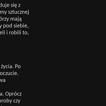
uje się z
my sztucznej
tórzy mają
y pod siebie,
 i robili to,
życia. Po
oczucie.
owa
a. Oprócz
oroby czy