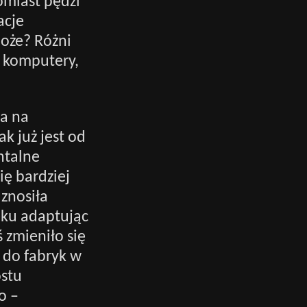
omiast pędzi
acje
może? Różni
, komputery,
wa na
k już jest od
ntalne
ię bardziej
 znosiła
eku adaptując
 zmieniło się
j do fabryk w
ostu
o –