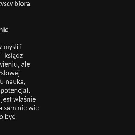
yscy biorą
nie
 myśli i
i ksiądz
wieniu, ale
ysłowej
Tu nauka,
 potencjał,
 jest właśnie
a sam nie wie
to być