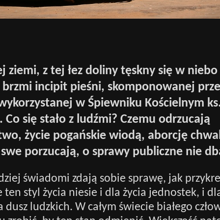
j ziemi, z tej łez doliny tęskny się w niebo
 brzmi incipit pieśni, skomponowanej prze
 wykorzystanej w Śpiewniku Kościelnym ks
. Co się stało z ludźmi? Czemu odrzucają
stwo, życie pogańskie wiodą, aborcję chwa
i swe porzucają, o sprawy publiczne nie db
dziej świadomi zdają sobie sprawę, jak przykr
en styl życia niesie i dla życia jednostek, i dl
a dusz ludzkich. W całym świecie białego czło