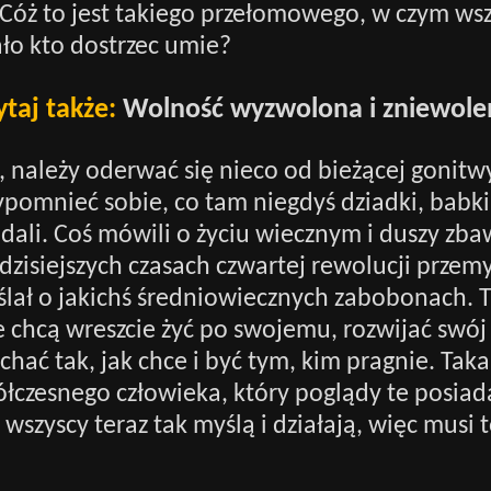
Cóż to jest takiego przełomowego, w czym wsz
ało kto dostrzec umie?
ytaj także:
Wolność wyzwolona i zniewole
, należy oderwać się nieco od bieżącej gonitwy
zypomnieć sobie, co tam niegdyś dziadki, babki 
dali. Coś mówili o życiu wiecznym i duszy zba
dzisiejszych czasach czwartej rewolucji przem
lał o jakichś średniowiecznych zabobonach. 
e chcą wreszcie żyć po swojemu, rozwijać swój
chać tak, jak chce i być tym, kim pragnie. Taka
łczesnego człowieka, który poglądy te posiad
 wszyscy teraz tak myślą i działają, więc musi 