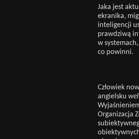
Jaka jest akt
ekranika, mi
inteligencji u
prawdziwą int
w systemach, k
co powinni.
Człowiek nowo
angielsku
wel
Wyjaśnieniem
Organizacja Z
subiektywneg
obiektywnych