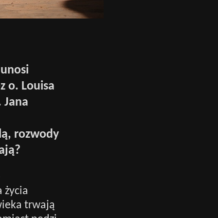
 unosi
z o. Louisa
. Jana
lą, rozwody
ają?
e
a życia
wieka trwają