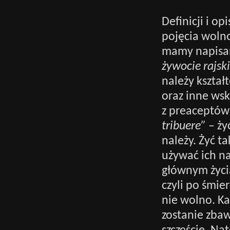
Definicji i op
pojęcia wolno
mamy napisan
żywocie rajsk
należy kształ
oraz inne ws
z preaceptów
tribuere”
– ży
należy. Żyć t
używać ich na
głównym życia
czyli po śmie
nie wolno. Ka
zostanie zbaw