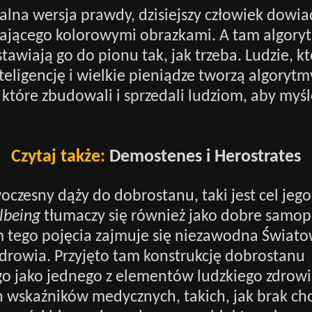
ualna wersja prawdy, dzisiejszy człowiek dowiad
gającego kolorowymi obrazkami. A tam algoryt
stawiają go do pionu tak, jak trzeba. Ludzie, k
eligencję i wielkie pieniądze tworzą algorytm
tóre zbudowali i sprzedali ludziom, aby myśleli
Czytaj także:
Demostenes i Herostrates
czesny dąży do dobrostanu, taki jest cel jego 
lbeing
tłumaczy się również jako dobre samop
 tego pojęcia zajmuje się niezawodna Świat
drowia. Przyjęto tam konstrukcję dobrostanu
o jako jednego z elementów ludzkiego zdrowi
 wskaźników medycznych, takich, jak brak ch