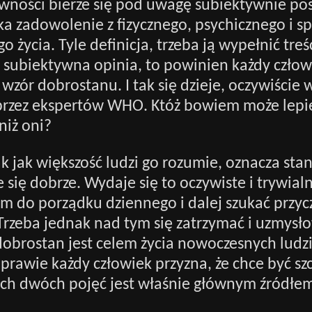
wności bierze się pod uwagę subiektywnie po
ka zadowolenie z fizycznego, psychicznego i s
 życia. Tyle definicja, trzeba ją wypełnić treś
u subiektywna opinia, to powinien każdy czło
 wzór dobrostanu. I tak się dzieje, oczywiście
przez ekspertów WHO. Któż bowiem może lepiej
niż oni?
k jak większość ludzi go rozumie, oznacza sta
e się dobrze. Wydaje się to oczywiste i trywia
ym do porządku dziennego i dalej szukać przy
 Trzeba jednak nad tym się zatrzymać i uzmysło
 dobrostan jest celem życia nowoczesnych ludzi
prawie każdy człowiek przyzna, że chce być szc
ch dwóch pojęć jest właśnie głównym źródłe