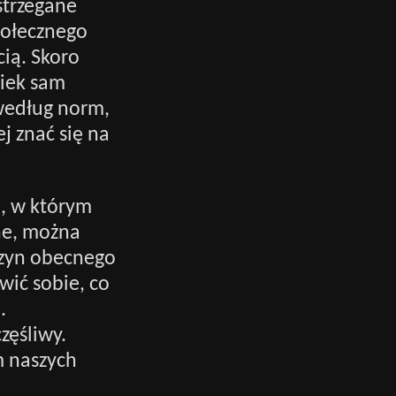
strzegane
połecznego
cią. Skoro
wiek sam
 według norm,
 znać się na
n, w którym
lne, można
czyn obecnego
wić sobie, co
.
zęśliwy.
m naszych