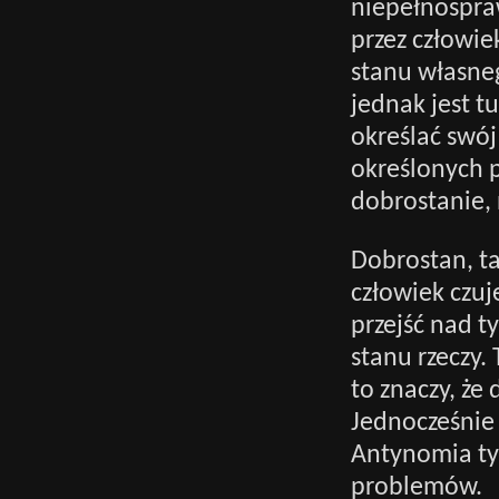
niepełnospra
przez człowie
stanu własnego
jednak jest t
określać swój
określonych 
dobrostanie, 
Dobrostan, ta
człowiek czuj
przejść nad t
stanu rzeczy.
to znaczy, że
Jednocześnie 
Antynomia ty
problemów.