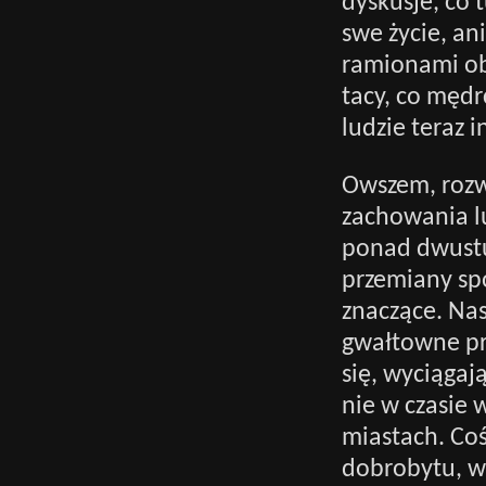
dyskusje, co 
swe życie, an
ramionami obo
tacy, co mędr
ludzie teraz i
Owszem, rozw
zachowania lu
ponad dwustu 
przemiany spo
znaczące. Nas
gwałtowne pr
się, wyciągaj
nie w czasie 
miastach. Coś
dobrobytu, w