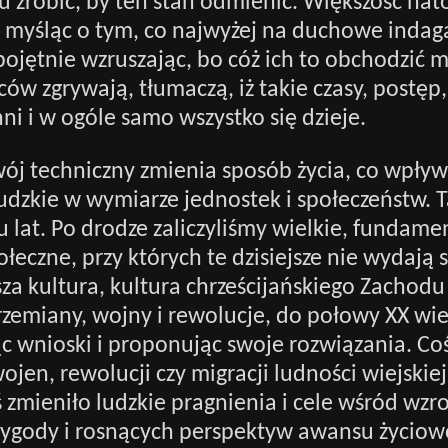
tu zrobić, by ten stan odmienić. Większość nat
i myśląc o tym, co najwyżej na duchowe indag
jętnie wzruszając, bo cóż ich to obchodzić 
ców zgrywają, tłumaczą, iż takie czasy, postęp
nni i w ogóle samo wszystko się dzieje.
ój techniczny zmienia sposób życia, co wpły
dzkie w wymiarze jednostek i społeczeństw. Ta
lat. Po drodze zaliczyliśmy wielkie, fundame
łeczne, przy których te dzisiejsze nie wydają s
za kultura, kultura chrześcijańskiego Zachodu
zemiany, wojny i rewolucje, do połowy XX wi
ąc wnioski i proponując swoje rozwiązania. Coś
wojen, rewolucji czy migracji ludności wiejskie
 zmieniło ludzkie pragnienia i cele wśród wzr
ygody i rosnących perspektyw awansu życiow