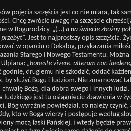
isów pojęcia szczęścia jest co nie miara, tak sa
ści. Chcę zwrócić uwagę na szczęście chrześcij
e w Bogurodzicy, „(…)
a na świecie zbożny pob
i przebyt”.
Jest to najprostszy opis szczęścia. Ż
tować w oparciu o Dekalog, przykazania miłośc
kazania Starego i Nowego Testamentu. Można t
 Ulpiana:
„honeste vivere, alterum non laedere
ć godnie, drugiemu nie szkodzić, oddać każde
ak, by służyć Bogu i ludziom. Nie zmarnować ta
 chwałę Bożą, dla dobra swego i innych ludzi
 ludzkiego jest tu osiągnięcie zbawienia w ży
rci. Bóg wyraźnie powiedział, co należy czynić, 
żdy, kto w Boga wierzy i postępuje według sł
iony mocą łaski Pańskiej, i wtedy będzie pra