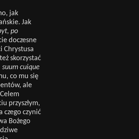
mo, jak
ańskie. Jak
yt, po
ycie doczesne
i Chrystusa
eż skorzystać
, suum cuique
mu, co mu się
lentów, ale
. Celem
ciu przyszłym,
a czego czynić
owa Bożego
wdziwe