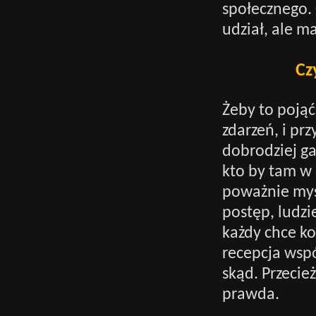
społecznego. 
udział, ale m
Cz
Żeby to pojąć
zdarzeń, i pr
dobrodziej ga
kto by tam w 
poważnie myś
postęp, ludzi
każdy chce ko
recepcja wspó
skąd. Przecież
prawda.