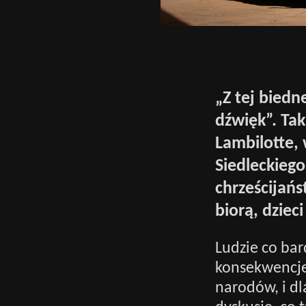
„Z tej biedne
dźwięk”. Tak
Lambilotte,
Siedleckiego
chrześcijań
biorą, dziec
Ludzie co bar
konsekwencje t
narodów, i dl