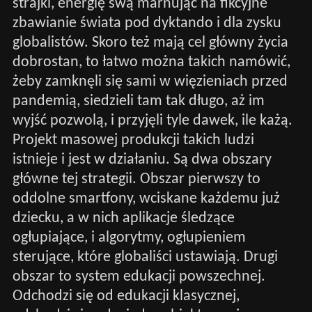
strajki, energię swą marnując na fikcyjne
zbawianie świata pod dyktando i dla zysku
globalistów. Skoro też mają cel główny życia
dobrostan, to łatwo można takich namówić,
żeby zamknęli się sami w więzieniach przed
pandemią, siedzieli tam tak długo, aż im
wyjść pozwolą, i przyjęli tyle dawek, ile każą.
Projekt masowej produkcji takich ludzi
istnieje i jest w działaniu. Są dwa obszary
główne tej strategii. Obszar pierwszy to
oddolne smartfony, wciskane każdemu już
dziecku, a w nich aplikacje śledzące
ogłupiające, i algorytmy, ogłupieniem
sterujące, które globaliści ustawiają. Drugi
obszar to system edukacji powszechnej.
Odchodzi się od edukacji klasycznej,