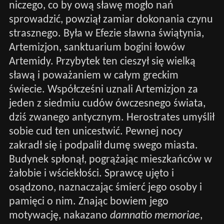
niczego, co by ową sławę mogło nań
sprowadzić, powziął zamiar dokonania czynu
strasznego. Była w Efezie sławna świątynia,
Artemizjon, sanktuarium bogini łowów
Artemidy. Przybytek ten cieszył się wielką
sławą i poważaniem w całym greckim
świecie. Współcześni uznali Artemizjon za
jeden z siedmiu cudów ówczesnego świata,
dziś zwanego antycznym. Herostrates umyślił
sobie cud ten unicestwić. Pewnej nocy
zakradł się i podpalił dumę swego miasta.
Budynek spłonął, pogrążając mieszkańców w
żałobie i wściekłości. Sprawcę ujęto i
osądzono, naznaczając śmierć jego osoby i
pamięci o nim. Znając bowiem jego
motywację, nakazano
damnatio memoriae
,