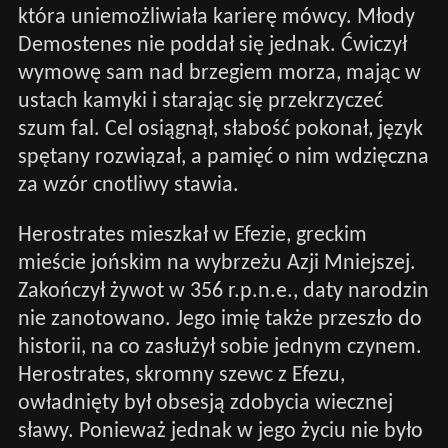
która uniemożliwiała karierę mówcy. Młody
Demostenes nie poddał się jednak. Ćwiczył
wymowę sam nad brzegiem morza, mając w
ustach kamyki i starając się przekrzyczeć
szum fal. Cel osiągnął, słabość pokonał, język
spętany rozwiązał, a pamięć o nim wdzięczna
za wzór cnotliwy stawia.
Herostrates mieszkał w Efezie, greckim
mieście jońskim na wybrzeżu Azji Mniejszej.
Zakończył żywot w 356 r.p.n.e., daty narodzin
nie zanotowano. Jego imię także przeszło do
historii, na co zasłużył sobie jednym czynem.
Herostrates, skromny szewc z Efezu,
owładnięty był obsesją zdobycia wiecznej
sławy. Ponieważ jednak w jego życiu nie było