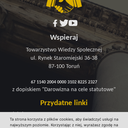
Wspieraj
Towarzystwo Wiedzy Społecznej
ul. Rynek Staromiejski 36-38
87-100 Toruń
67 1140 2004 0000 3102 8225 2327
z dopiskiem "Darowizna na cele statutowe"
Przydatne linki
Redakcja
Ta strona korzysta z plików cookies, aby świadczyć usługi na
Strefa wsparcia
najwyższym poziomie. Korzystając z niej, wyrażasz zgodę na