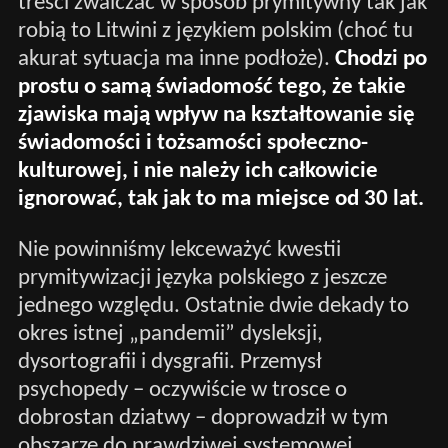
treści zwalczać w sposób prymitywny tak jak
robią to Litwini z językiem polskim (choć tu
akurat sytuacja ma inne podłoże).
Chodzi po
prostu o samą świadomość tego, że takie
zjawiska mają wpływ na kształtowanie się
świadomości i tożsamości społeczno-
kulturowej, i nie należy ich całkowicie
ignorować, tak jak to ma miejsce od 30 lat.
Nie powinniśmy lekceważyć kwestii
prymitywizacji języka polskiego z jeszcze
jednego względu. Ostatnie dwie dekady to
okres istnej „pandemii” dysleksji,
dysortografii i dysgrafii. Przemysł
psychopedy – oczywiście w trosce o
dobrostan dziatwy – doprowadził w tym
obszarze do prawdziwej systemowej