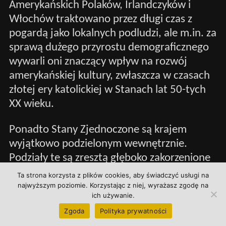
Amerykańskich Polaków, Irlandczyków i
Włochów traktowano przez długi czas z
pogardą jako lokalnych podludzi, ale m.in. za
sprawą dużego przyrostu demograficznego
wywarli oni znaczący wpływ na rozwój
amerykańskiej kultury, zwłaszcza w czasach
złotej ery katolickiej w Stanach lat 50-tych
XX wieku.
Ponadto Stany Zjednoczone są krajem
wyjątkowo podzielonym wewnętrznie.
Podziały te są zresztą głęboko zakorzenione
historycznie i raz doprowadziły już do
Ta strona korzysta z plików cookies, aby świadczyć usługi na
wielkiej i krwawej wojny domowej. Z jednej
najwyższym poziomie. Korzystając z niej, wyrażasz zgodę na
ich używanie.
strony Ameryka jest dzisiaj siedliskiem
Zgoda
Polityka prywatności
najbardziej cywilizacyjnie szkodliwych