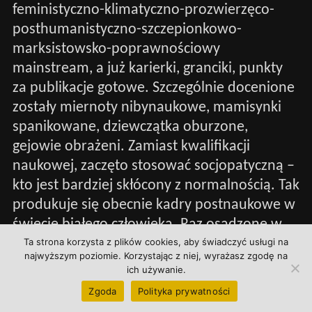
feministyczno-klimatyczno-prozwierzęco-
posthumanistyczno-szczepionkowo-
marksistowsko-poprawnościowy
mainstream, a już karierki, granciki, punkty
za publikacje gotowe. Szczególnie docenione
zostały miernoty nibynaukowe, mamisynki
spanikowane, dziewczątka oburzone,
gejowie obrażeni. Zamiast kwalifikacji
naukowej, zaczęto stosować socjopatyczną –
kto jest bardziej skłócony z normalnością. Tak
produkuje się obecnie kadry postnaukowe w
świecie białego człowieka. Raz osadzone w
systemie miernoty nie mogą dopuścić, by się
Ta strona korzysta z plików cookies, aby świadczyć usługi na
najwyższym poziomie. Korzystając z niej, wyrażasz zgodę na
wydało, jak bardzo król jest nagi. Zwalczają
ich używanie.
więc lepszych od siebie, promując
Zgoda
Polityka prywatności
podobnych sobie i gorszych. Szczególnie w