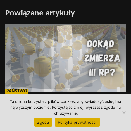
Powiązane artykuły
PAŃSTWO
U kresu jedynowładztwa
Ta strona korzysta z plików cookies, aby świadczyć usługi na
najwyższym poziomie. Korzystając z niej, wyrażasz zgodę na
11 stycznia 2023
ich używanie.
Zgoda
Polityka prywatności