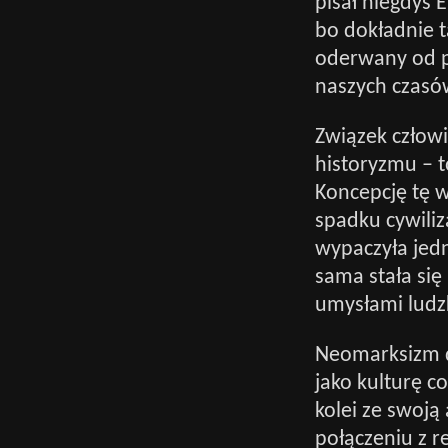
pisał niegdyś 
bo dokładnie t
oderwany od p
naszych czasów
Związek człowi
historyzmu – t
Koncepcję tę w
spadku cywiliz
wypaczyła jedn
sama stała si
umysłami ludz
Neomarksizm d
jako kulturę c
kolei ze swoją
połączeniu z r