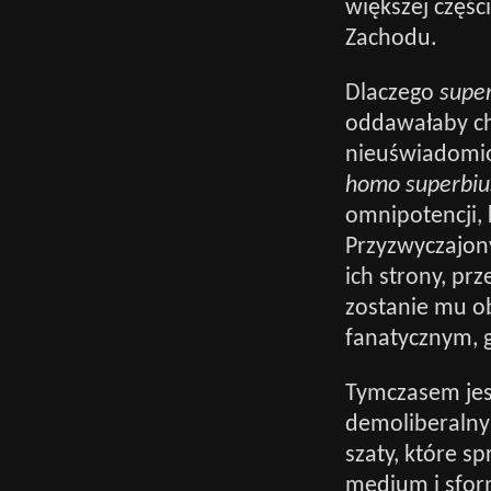
większej częśc
Zachodu.
Dlaczego
supe
oddawałaby ch
nieuświadomio
homo superbiu
omnipotencji,
Przyzwyczajon
ich strony, pr
zostanie mu ob
fanatycznym, 
Tymczasem jes
demoliberalnym
szaty, które 
medium i sfor