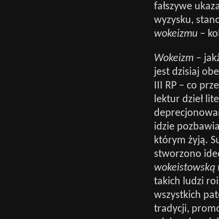
fałszywe ukaza
wyzysku, stano
wokeizmu
– ko
Wokeizm
– jak
jest dzisiaj o
III RP – co pr
lektur dzieł l
deprecjonowani
idzie pozbawia
którym żyją. 
stworzono ide
wokeistowską
takich ludzi ro
wszystkich pat
tradycji, prom