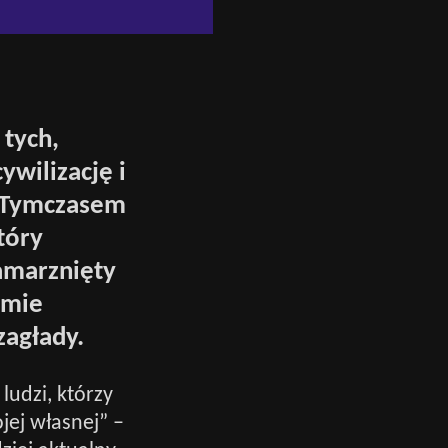
 tych,
ywilizację i
. Tymczasem
tóry
zamarznięty
omie
zagłady.
ludzi, którzy
jej własnej” –