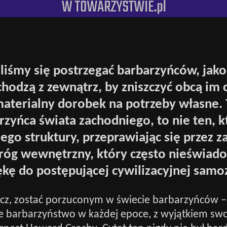
liśmy się postrzegać barbarzyńców, jako
hodzą z zewnątrz, by zniszczyć obcą im c
 materialny dorobek na potrzeby własne
zyńca świata zachodniego, to nie ten, k
jego struktury, przeprawiając się przez 
róg wewnętrzny, który często nieświad
ękę do postępującej cywilizacyjnej samo
cz, zostać porzuconym w świecie barbarzyńców – 
e barbarzyństwo w każdej epoce, z wyjątkiem swo