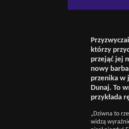
Przyzwyczai
którzy przyc
przejąć jej
nowy barbar
przenika w 
Dunaj. To w
przykłada r
„Dziwna to rze
widzą wyraźni