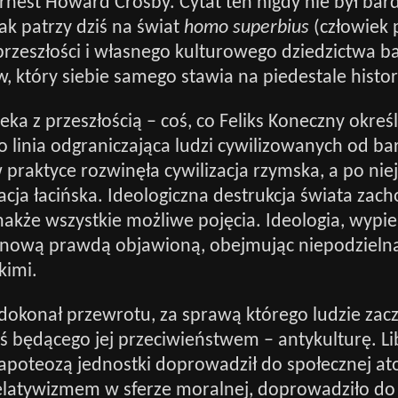
Ernest Howard Crosby. Cytat ten nigdy nie był bard
ak patrzy dziś na świat
homo superbius
(człowiek 
rzeszłości i własnego kulturowego dziedzictwa b
, który siebie samego stawia na piedestale histori
eka z przeszłością – coś, co Feliks Koneczny okre
o linia odgraniczająca ludzi cywilizowanych od b
 praktyce rozwinęła cywilizacja rzymska, a po niej
acja łacińska. Ideologiczna destrukcja świata zac
akże wszystkie możliwe pojęcia. Ideologia, wypiera
ę nową prawdą objawioną, obejmując niepodzieln
kimi.
okonał przewrotu, za sprawą którego ludzie zacz
oś będącego jej przeciwieństwem – antykulturę. Li
 apoteozą jednostki doprowadził do społecznej ato
elatywizmem w sferze moralnej, doprowadziło do 