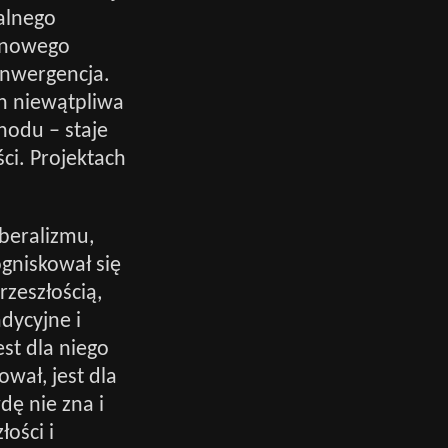
alnego
unowego
onwergencja.
h niewątpliwa
hodu – staje
ci. Projektach
beralizmu,
ogniskował się
rzeszłością,
adycyjne i
st dla niego
ował, jest dla
ę nie zna i
łości i