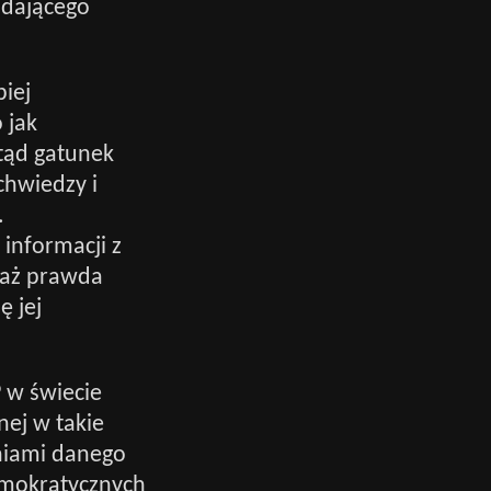
adającego
piej
 jak
tąd gatunek
chwiedzy i
.
informacji z
, aż prawda
ę jej
 w świecie
nej w takie
aniami danego
emokratycznych