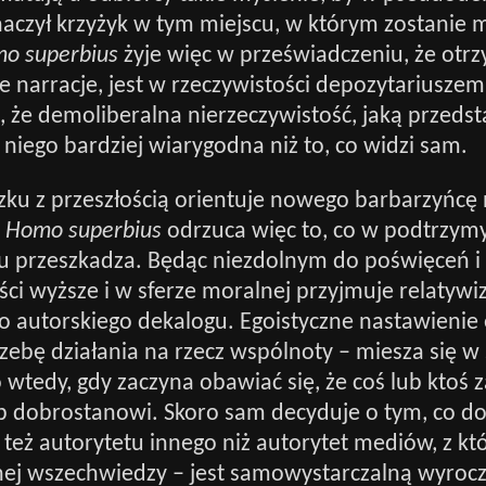
aczył krzyżyk w tym miejscu, w którym zostanie 
o superbius
żyje więc w przeświadczeniu, że otr
 narracje, jest w rzeczywistości depozytariuszem
 że demoliberalna nierzeczywistość, jaką przeds
a niego bardziej wiarygodna niż to, co widzi sam.
zku z przeszłością orientuje nowego barbarzyńcę
Homo superbius
odrzuca więc to, co w podtrzymy
 przeszkadza. Będąc niezdolnym do poświęceń i
ci wyższe i w sferze moralnej przyjmuje relatywiz
 autorskiego dekalogu. Egoistyczne nastawienie 
zebę działania na rzecz wspólnoty – miesza się w
o wtedy, gdy zaczyna obawiać się, że coś lub ktoś 
 dobrostanowi. Skoro sam decyduje o tym, co dob
 też autorytetu innego niż autorytet mediów, z kt
nej wszechwiedzy – jest samowystarczalną wyroczn