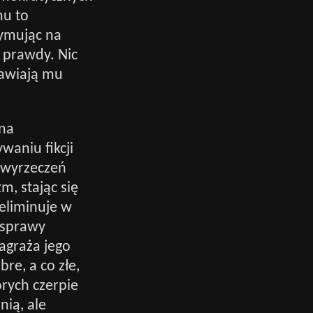
mu to
zymując na
 prawdy. Nic
tawiają mu
 na
waniu fikcji
 wyrzeczeń
m, stając się
eliminuje w
 sprawy
zagraża jego
re, a co złe,
órych czerpie
ią, ale