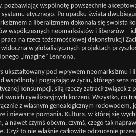
y, pozbawiając wspólnotę powszechnie akceptow
 systemu etycznego. Po upadku świata dwubieg
ksizmem a liberalizmem dokonała się swoista k
ów współczesnych neomarksistów i liberałów – ic
praca na rzecz tożsamościowej dekonstrukcji Zac
e widoczna w globalistycznych projektach przyszłoś
ionego „Imagine” Lennona.
us
ukształtowany pod wpływem neomarksizmu i li
od wspólnoty i pogrążając w życiu, którego sens z
ycznej konsumpcji, siłą rzeczy zatracił związek z p
od swoich cywilizacyjnych korzeni. Wszystko, co tr
włącznie z własnym genealogicznym rodowodem, je
ze i niewarte poznania. Kultura, w której się wych
m, a nawet czymś obcym, czymś, czego tak naprawd
e. Czyż to nie właśnie całkowite odrzucenie przesz