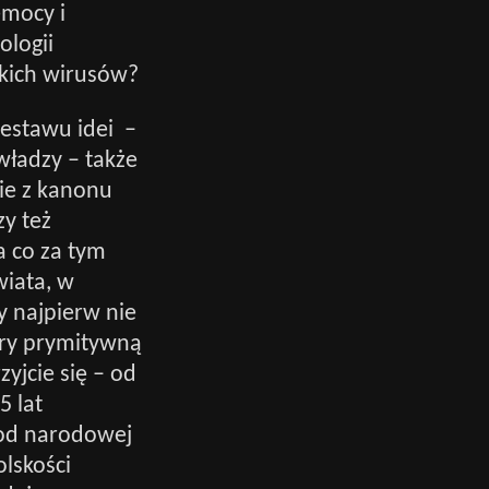
emocy i
ologii
skich wirusów?
zestawu idei –
władzy – także
nie z kanonu
zy też
a co za tym
wiata, w
y najpierw nie
óry prymitywną
yjcie się – od
5 lat
m od narodowej
lskości