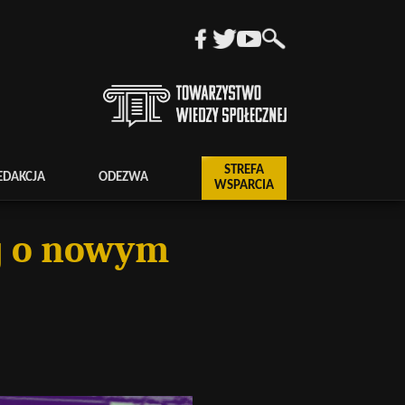
STREFA
EDAKCJA
ODEZWA
WSPARCIA
ej o nowym