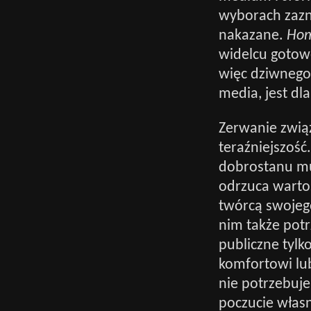
wyborach zazn
nakazane.
Hom
widelcu gotowe
więc dziwnego,
media, jest dl
Zerwanie zwią
teraźniejszość.
dobrostanu mu
odrzuca wartoś
twórcą swojego
nim także potr
publiczne tylk
komfortowi lub
nie potrzebuje
poczucie włas