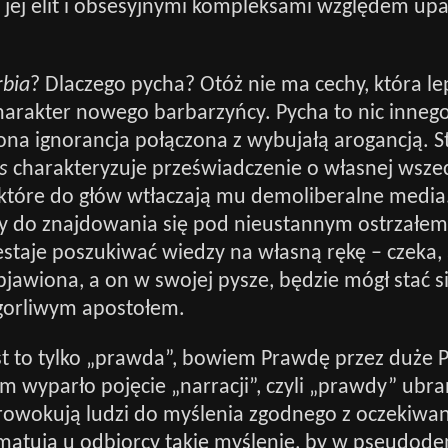
i jej elit i obsesyjnymi kompleksami względem up
rbia
? Dlaczego pycha? Otóż nie ma cechy, która le
arakter nowego barbarzyńcy. Pycha to nic innego
na ignorancja połączona z wybujałą arogancją. S
s
charakteryzuje przeświadczenie o własnej wsze
 które do głów wtłaczają mu demoliberalne media
y do znajdowania się pod nieustannym ostrzałem 
zestaje poszukiwać wiedzy na własną rękę – czeka
jawiona, a on w swojej pysze, będzie mógł stać si
gorliwym apostołem.
t to tylko „prawda”, bowiem Prawdę przez duże P
 wyparło pojęcie „narracji”, czyli „prawdy” ubra
sprowokują ludzi do myślenia zgodnego z oczekiw
matują u odbiorcy takie myślenie, by w pseudod