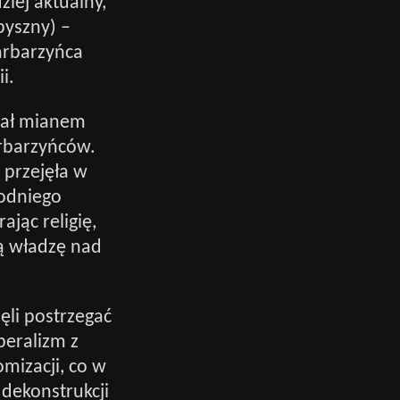
ziej aktualny,
pyszny) –
arbarzyńca
i.
ślał mianem
arbarzyńców.
 przejęła w
hodniego
jąc religię,
ą władzę nad
ęli postrzegać
beralizm z
mizacji, co w
dekonstrukcji