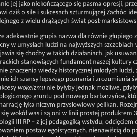
nie jej jako niekończącego się pasma opresji, prz
wi dziś o sile i sukcesach szturmującej Zachód ide
lejnego z wielu drążących świat post-marksistow
że adekwatnie głupia nazwa dla równie głupiego 
becny w umysłach ludzi na najwyższych szczeblach 
zejawia się choćby w takich działaniach, jak usuwa
iterackich stanowiących fundament naszej kultury c
e znaczenia wiedzy historycznej młodych ludzi, 
nie ich szansy lepszego poznania i zrozumienia ś
Sukcesy
wokeizmu
nie byłyby jednak możliwe, gdyb
ologicznego gruntu pod nowego barbarzyńcę, kt
narrację łyka niczym przysłowiowy pelikan. Rozejrz
i się wokół was i są oni w linii prostej produktem 3
ologii III RP – z jej pedagogiką wstydu, odcięcie
owaniem postaw egoistycznych, nienawiścią do po