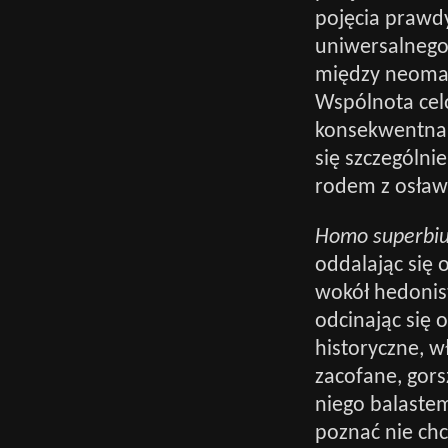
pojęcia prawd
uniwersalnego
między neomar
Wspólnota cel
konsekwentna 
się szczególni
rodem z osław
Homo superbi
oddalając się 
wokół hedonist
odcinając się 
historyczne, 
zacofane, gors
niego balaste
poznać nie chc